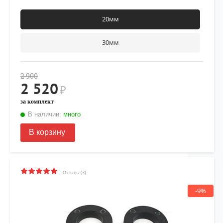
20мм
30мм
2 900
2 520
₽
за комплект
В наличии:
много
В корзину
Отзывы (3)
-9%