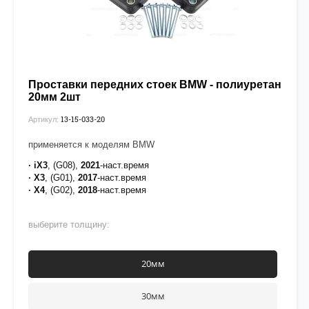
Проставки передних стоек BMW - полиуретан
20мм 2шт
13-15-033-20
Артикул:
применяется к моделям BMW
· iX3
, (G08),
2021
-наст.время
· X3
, (G01),
2017
-наст.время
· X4
, (G02),
2018
-наст.время
выберите толщину:
20мм
30мм