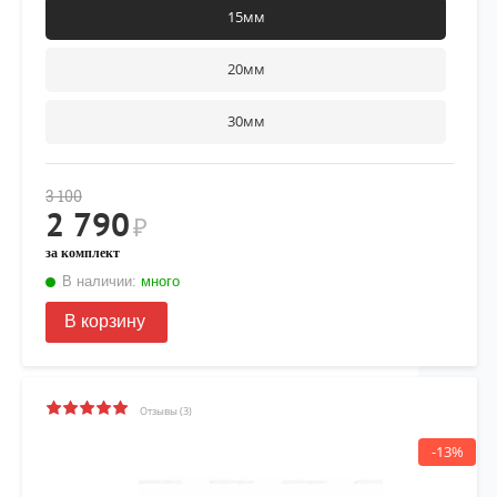
рекомендуется нанести фиксатор
15мм
Felix
на верхнюю часть
резьбы крепежа
20мм
30мм
3 100
2 790
₽
за комплект
В наличии:
много
В корзину
Отзывы (3)
-13%