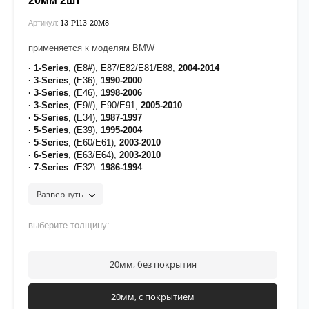
20мм 2шт
13-P113-20М8
Артикул:
применяется к моделям BMW
· 1-Series
, (E8#), E87/E82/E81/E88,
2004-2014
· 3-Series
, (E36),
1990-2000
· 3-Series
, (E46),
1998-2006
· 3-Series
, (E9#), E90/E91,
2005-2010
· 5-Series
, (E34),
1987-1997
· 5-Series
, (E39),
1995-2004
· 5-Series
, (E60/E61),
2003-2010
· 6-Series
, (E63/E64),
2003-2010
· 7-Series
, (E32),
1986-1994
· 7-Series
, (E38),
1994-2001
· 8-Series
, (E31),
1989-1999
Развернуть
· Z3
, (E36),
1995-2002
· Z4
, (E85/E86),
2002-2008
выберите толщину:
· X1
, (E84),
2009-2015
· X3
, (E83),
2003-2010
[на проставки нанесено полимерное покрытие для
20мм, без покрытия
защиты от воздействия дорожных реагентов]
рекомендуется нанести фиксатор
Felix
на верхнюю часть
20мм, с покрытием
резьбы крепежа