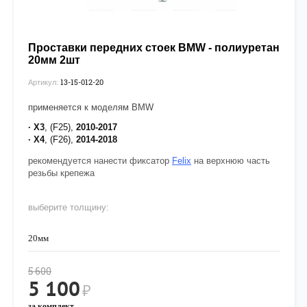
Проставки передних стоек BMW - полиуретан
20мм 2шт
13-15-012-20
Артикул:
применяется к моделям BMW
· X3
, (F25),
2010-2017
· X4
, (F26),
2014-2018
рекомендуется нанести фиксатор
Felix
на верхнюю часть
резьбы крепежа
выберите толщину:
20мм
5 600
5 100
₽
за комплект