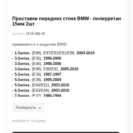
Проставки передних стоек BMW - полиуретан
15мм 2шт
13-15-002-15
Артикул:
применяется к моделям BMW
· 1-Series
, (E8#), E87/E82/E81/E88,
2004-2014
· 3-Series
, (E36),
1990-2000
· 3-Series
, (E46),
1998-2006
· 3-Series
, (E9#), E90/E91,
2005-2010
· 5-Series
, (E34),
1987-1997
· 5-Series
, (E39),
1995-2004
· 5-Series
, (E60/E61),
2003-2010
· 6-Series
, (E63/E64),
2003-2010
· 7-Series
, (E32),
1986-1994
· 7-Series
, (E38),
1994-2001
· 8-Series
, (E31),
1989-1999
Развернуть
· Z3
, (E36),
1995-2002
· Z4
, (E85/E86),
2002-2008
выберите толщину:
· X1
, (E84),
2009-2015
· X3
, (E83),
2003-2010