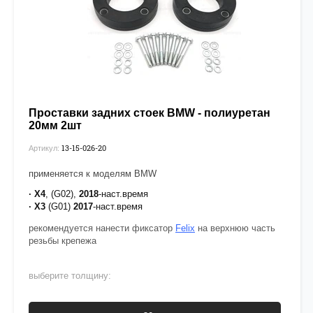
Проставки задних стоек BMW - полиуретан
20мм 2шт
13-15-026-20
Артикул:
применяется к моделям BMW
· X4
, (G02),
2018
-наст.время
· X3
(G01)
2017
-наст.время
рекомендуется нанести фиксатор
Felix
на верхнюю часть
резьбы крепежа
выберите толщину: