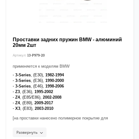
Проставки задних пружин BMW - алюминий
20мм 2шт
13-P979-20
Артикул:
применяется к моделям BMW
· 3-Series
, (E30),
1982-1994
· 3-Series
, (E36),
1990-2000
· 3-Series
, (E46),
1998-2006
· Z3
, (E36),
1995-2002
· Z4
, (E85/E86),
2002-2008
· Z4
, (E89),
2009-2017
· X3
, (E83),
2003-2010
[на проставки нанесено полимерное покрытие для
защиты от воздействия дорожных реагентов]
Развернуть