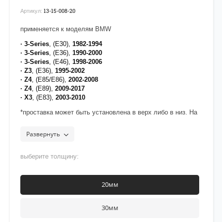
13-15-008-20
Артикул:
применяется к моделям BMW
· 3-Series
, (E30),
1982-1994
· 3-Series
, (E36),
1990-2000
· 3-Series
, (E46),
1998-2006
· Z3
, (E36),
1995-2002
· Z4
, (E85/E86),
2002-2008
· Z4
, (E89),
2009-2017
· X3
, (E83),
2003-2010
*проставка может быть установлена в верх либо в низ. На
некоторых марках авто проставка ставится только в верх.
Развернуть
выберите толщину:
20мм
30мм