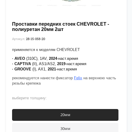
Проставки передних стоек CHEVROLET -
полиуретан 20мм 2шт
28-15-058-20
Артикул:
применяется к моделям CHEVROLET
· AVEO
(310C), 1AV,
2024
-наст.время
· CAPTIVA
(II), AS1/AS2,
2019
-наст.время
· GROOVE
(I), AX1,
2021
-наст.время
рекомендуется нанести фиксатор
Felix
на верхнюю часть
резьбы крепежа
выберите толщину:
20мм
30мм