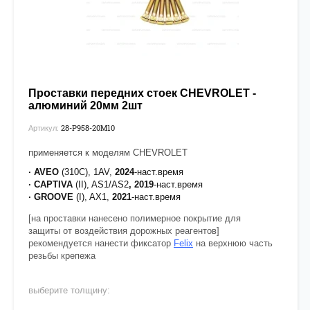
Проставки передних стоек CHEVROLET -
алюминий 20мм 2шт
28-Р958-20М10
Артикул:
применяется к моделям CHEVROLET
· AVEO
(310C), 1AV,
2024
-наст.время
· CAPTIVA
(II), AS1/AS2
, 2019
-наст.время
· GROOVE
(I), AX1,
2021
-наст.время
[на проставки нанесено полимерное покрытие для
защиты от воздействия дорожных реагентов]
рекомендуется нанести фиксатор
Felix
на верхнюю часть
резьбы крепежа
выберите толщину: