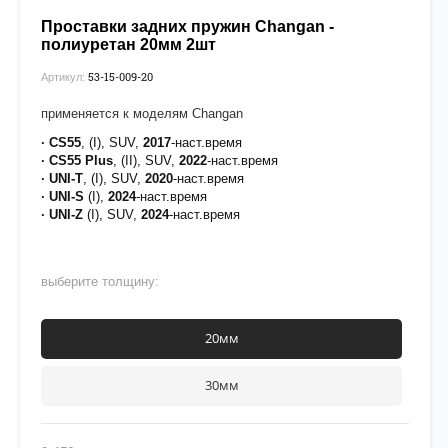
Проставки задних пружин Changan -
полиуретан 20мм 2шт
53-15-009-20
Артикул:
применяется к моделям Changan
· CS55
, (I), SUV,
2017
-наст.время
· CS55 Plus
, (II), SUV,
2022
-наст.время
· UNI-T
, (I), SUV,
2020
-наст.время
·
UNI-S
(I),
2024
-наст.время
· UNI-Z
(I), SUV,
2024
-наст.время
выберите толщину:
20мм
30мм