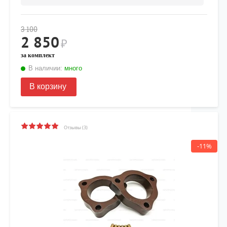
3 100
2 850
₽
за комплект
В наличии:
много
В корзину
Отзывы (3)
-11%