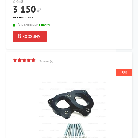
3 450
3 150
₽
за комплект
В наличии:
много
В корзину
Отзывы (2)
-9%