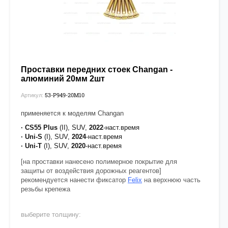
Проставки передних стоек Changan -
алюминий 20мм 2шт
53-Р949-20М10
Артикул:
применяется к моделям Changan
· CS55 Plus
(II), SUV,
2022
-наст.время
· Uni-S
(I), SUV,
2024
-наст.время
· Uni-T
(I), SUV,
2020
-наст.время
[на проставки нанесено полимерное покрытие для
защиты от воздействия дорожных реагентов]
рекомендуется нанести фиксатор
Felix
на верхнюю часть
резьбы крепежа
выберите толщину: