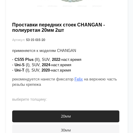
Проставки передних стоек CHANGAN -
полиуретан 20мм 2шт
53-15-015-20
Артикул:
применяется к моделям CHANGAN
· CS55 Plus
(II), SUV,
2022
-наст.время
· Uni-S
(I), SUV,
2024
-наст.время
· Uni-T
(I), SUV,
2020
-наст.время
рекомендуется нанести фиксатор
Felix
на верхнюю часть
резьбы крепежа
выберите толщину:
20мм
30мм