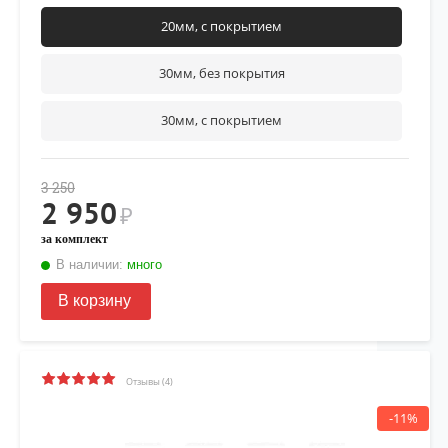
рекомендуется нанести фиксатор
Felix
на верхнюю часть
20мм, с покрытием
резьбы крепежа
30мм, без покрытия
30мм, с покрытием
3 250
2 950
₽
за комплект
В наличии:
много
В корзину
Отзывы (4)
-11%