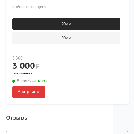
· TIGGO 9
, (I), T26,
2023
-наст.время
выберите толщину:
20мм
30мм
3 300
3 000
₽
за комплект
В наличии:
много
В корзину
Отзывы