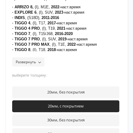
· ARRIZO 8,
(I), M1E,
2022
-наст.время
· EXPLORE 6
, (I), SUV,
2023
-наст.время
· INDIS
, (S18D),
2011-2016
· TIGGO 4
, (I), T17,
2017-
наст.время
· TIGGO 4 PRO
, (I), T19,
2021
-наст.время
· TIGGO 7
, (I), T15/J68,
2016-2020
· TIGGO 7 PRO
, (I), SUV,
2019
-наст.время
· TIGGO 7 PRO MAX
, (I), T1E,
2022
-наст.время
· TIGGO 8
, (I), T18,
2018
-наст.время
· TIGGO 8 PRO
, (I), SUV,
2021
-наст.время
·
TIGGO 8 PLUS
, (I), T1A/T1D,
2020
-наст.время
Развернуть
· TIGGO 8 PRO MAX
, (I), SUV,
2021
-наст.время
· TIGGO 9
, (I), T26,
2023
-наст.время
выберите толщину:
[на проставки нанесено полимерное покрытие для
защиты от воздействия дорожных реагентов]
20мм, без покрытия
20мм, с покрытием
30мм, без покрытия