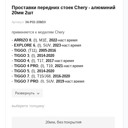
Проставки передних стоек Chery - алюминий
20мм 2шт
34-P02-20М10
Артикул:
применяется к моделям Chery
· ARRIZO 8
, (I), M1E,
2022
-наст.время
· EXPLORE 6
, (I), SUV,
2023
-наст.время
· TIGGO
, (T11),
2005-2016
· TIGGO 3
, (I),
2014-2020
· TIGGO 4
, (I), T17,
2017
-наст.время
· TIGGO 4 PRO
, (I), T19,
2021
-наст.время
· TIGGO 5
, (I),
2014-2020
· TIGGO 7
, (I), T15/J68,
2016-2020
· TIGGO 7 PRO
, (I), SUV,
2019
-наст.время
· TIGGO 7 PRO MAX
, (I), T1E,
2022
-наст.время
· TIGGO 8
, (I), T18,
2018
-наст.время
Развернуть
·
TIGGO 8 PLUS
, (I), T1A/T1D,
2020
-наст.время
· TIGGO 8 PRO
, (I), SUV,
2021
-наст.время
выберите толщину:
· TIGGO 8 PRO MAX
, (I), SUV,
2021
-наст.время
·
TIGGO 9
, (I), T26,
2023
-наст.время
[на проставки нанесено полимерное покрытие для
20мм, без покрытия
защиты от воздействия дорожных реагентов]