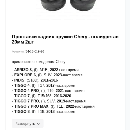
Проставки задних пружин Chery - полиуретан
20мм 2шт
34-15-019-20
Артикул:
применяется к моделям Chery
· ARRIZO 8,
(I), M1E,
2022
-наст.время
· EXPLORE 6
, (I), SUV,
2023
-наст.время
· INDIS
, (S18D),
2011-2016
· TIGGO 4
, (I), T17,
2017-
наст.время
· TIGGO 4 PRO
, (I), T19,
2021
-наст.время
· TIGGO 7
, (I), T15/J68,
2016-2020
· TIGGO 7 PRO
, (I), SUV,
2019
-наст.время
· TIGGO 7 PRO MAX
, (I), T1E,
2022
-наст.время
· TIGGO 8
, (I), T18,
2018
-наст.время
· TIGGO 8 PRO
, (I), SUV,
2021
-наст.время
·
TIGGO 8 PLUS
, (I), T1A/T1D,
2020
-наст.время
Развернуть
· TIGGO 8 PRO MAX
, (I), SUV,
2021
-наст.время