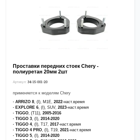
Проставки передних стоек Chery -
полиуретан 20мм 2шт
34-15-001-20
Артикул:
применяется к моделям Chery
· ARRIZO 8
, (I), M1E,
2022
-наст.время
· EXPLORE 6
, (I), SUV,
2023
-наст.время
· TIGGO
, (T11),
2005-2016
· TIGGO 3
, (I),
2014-2020
· TIGGO 4
, (I), T17,
2017
-наст.время
· TIGGO 4 PRO
, (I), T19,
2021
-наст.время
· TIGGO 5
, (I),
2014-2020