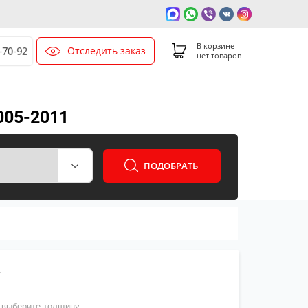
В корзине
Отследить заказ
0-70-92
нет товаров
005-2011
ПОДОБРАТЬ
т
выберите толщину: