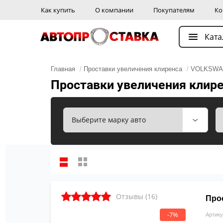
Как купить
О компании
Покупателям
Ко
Ката
Главная
/
Проставки увеличения клиренса
/
VOLKSW
Проставки увеличения клирен
Отзывы (16)
Про
-7%
Артику