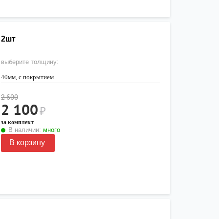
 2шт
выберите толщину:
40мм, с покрытием
2 600
2 100
₽
за комплект
В наличии:
много
В корзину