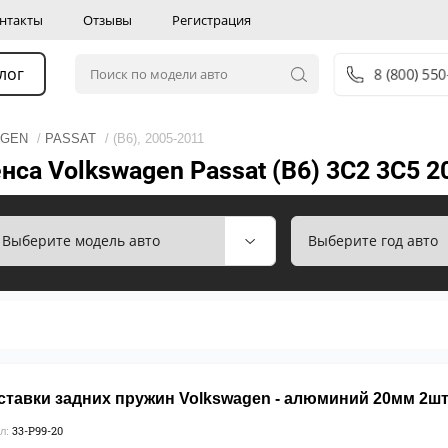
нтакты
Отзывы
Регистрация
лог
8 (800) 55
AGEN
/
PASSAT
/ (B6), 2005-2011
са Volkswagen Passat (B6) 3C2 3C5 2
ставки задних пружин Volkswagen - алюминий 20мм 2ш
33-P99-20
л: