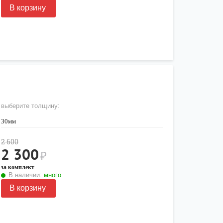
В корзину
выберите толщину:
30мм
2 600
2 300
₽
за комплект
В наличии:
много
В корзину