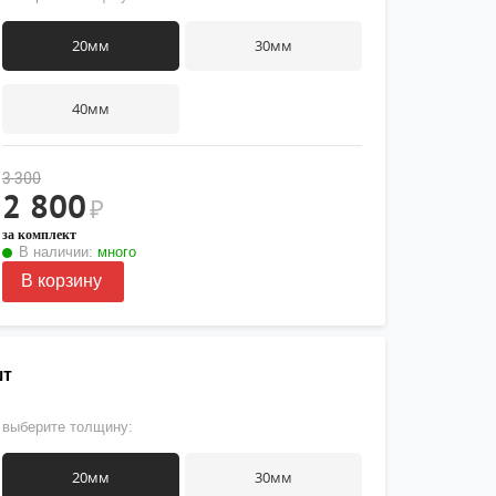
20мм
30мм
40мм
3 300
2 800
₽
за комплект
В наличии:
много
В корзину
шт
выберите толщину:
20мм
30мм