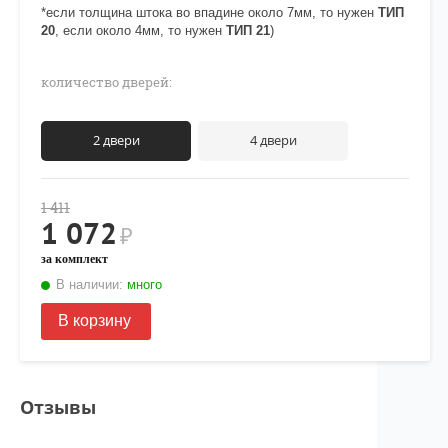
*если толщина штока во впадине около 7мм, то нужен
ТИП
20
, если около 4мм, то нужен
ТИП 21
)
количество дверей:
2 двери
4 двери
1 411
1 072
₽
за комплект
В наличии:
много
В корзину
Отзывы