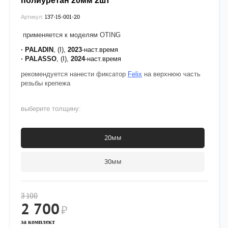
полиуретан 20мм 2шт
137-15-001-20
Артикул:
применяется к моделям OTING
· PALADIN
, (I),
2023
-наст.время
· PALASSO
, (I),
2024
-наст.время
рекомендуется нанести фиксатор
Felix
на верхнюю часть
резьбы крепежа
выберите толщину:
20мм
30мм
3 100
2 700
₽
за комплект