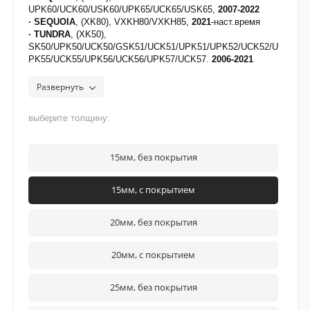
UPK60/UCK60/USK60/UPK65/UCK65/USK65,
2007-2022
· SEQUOIA
, (XK80), VXKH80/VXKH85,
2021
-наст.время
· TUNDRA
, (XK50),
SK50/UPK50/UCK50/GSK51/UCK51/UPK51/UPK52/UCK52/U
PK55/UCK55/UPK56/UCK56/UPK57/UCK57,
2006-2021
· TUNDRA
,
(XK70),VXKA70/VXKA71/VXKA72/VXKA75/VXKA76/VXKA77/
Развернуть
VXKH70/VXKH71/VXKH75/VXKH76,
2021
-наст.время
[на проставки нанесено полимерное покрытие для
выберите толщину:
защиты от воздействия дорожных реагентов]
рекомендуется нанести фиксатор
Felix
на верхнюю часть
резьбы крепежа
15мм, без покрытия
15мм, с покрытием
20мм, без покрытия
20мм, с покрытием
25мм, без покрытия