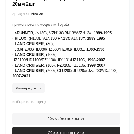
20мм 2шт
01-P158-20
Артикул:
применяется к моделям Toyota
· 4RUNNER
, (N130), VZN130/RN13#/VZN13#,
1989-1995
· HILUX
, (N130), VZN130/RN13#/VZN13#,
1989-1995
· LAND CRUISER
, (80),
FJ80/FZJ80/HDJ80/HZJ80/HZJ81/HDJ81,
1989-1998
· LAND CRUISER
, (100),
UZJ100/HDJ100/FZJ100/HDJ101/HZJ105,
1998-2007
· LAND CRUISER
, (105), FZJ105/HZJ105,
1998-2007
· LAND CRUISER
, (200), GRJ200/URJ20#/UZJ200/VDJ200,
2007-2021
· LAND CRUISER
, (300), FJA300/VJA300/GRJ300,
2021
-
наст.время
Развернуть
· SEQUOIA
, (XK30/40), UCK35/UCK45,
2000-2007
[на проставки нанесено полимерное покрытие для
выберите толщину:
защиты от воздействия дорожных реагентов]
20мм, без покрытия
20мм, с покрытием