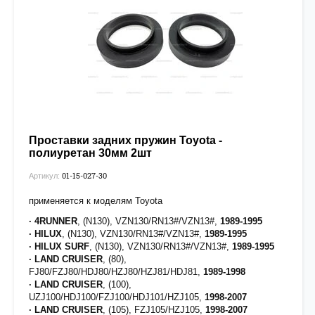
Проставки задних пружин Toyota -
полиуретан 30мм 2шт
01-15-027-30
Артикул:
применяется к моделям Toyota
· 4RUNNER
, (N130), VZN130/RN13#/VZN13#,
1989-1995
· HILUX
, (N130), VZN130/RN13#/VZN13#,
1989-1995
· HILUX SURF
, (N130), VZN130/RN13#/VZN13#,
1989-1995
· LAND CRUISER
, (80),
FJ80/FZJ80/HDJ80/HZJ80/HZJ81/HDJ81,
1989-1998
· LAND CRUISER
, (100),
UZJ100/HDJ100/FZJ100/HDJ101/HZJ105,
1998-2007
· LAND CRUISER
, (105), FZJ105/HZJ105,
1998-2007