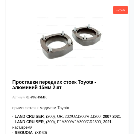
-25%
Проставки передних стоек Toyota -
алюминий 15мм 2шт
01-P82-15М10
Артикул:
применяется к моделям Toyota
· LAND CRUISER
, (200), URJ202/UZJ200/VDJ200,
2007-2021
· LAND CRUISER
, (300), FJA300/VJA300/GRJ300,
2021
-
наст.время
· SEQUOIA
, (XK60),