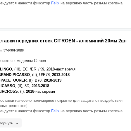
ендуется нанести фиксатор
Felix
на верхнюю часть резьбы крепежа
ставки передних стоек CITROEN - алюминий 20мм 2шт
37-P901-20Б8
л:
няется к моделям Citroen
RLINGO
, (III), EC_/ER_/K9,
2018
-наст.время
 GRAND PICASSO
, (II), U/B78,
2013-2018
 SPACETOURER
, (I), B78,
2018-2019
 PICASSO
, (II), 3D,
2013-2018
 AIRCROSS
, (I),
2018
-наст.время
роставки нанесено полимерное покрытие для защиты от воздействия
ных реагентов]
ендуется нанести фиксатор
Felix
на верхнюю часть резьбы крепежа
вернуть