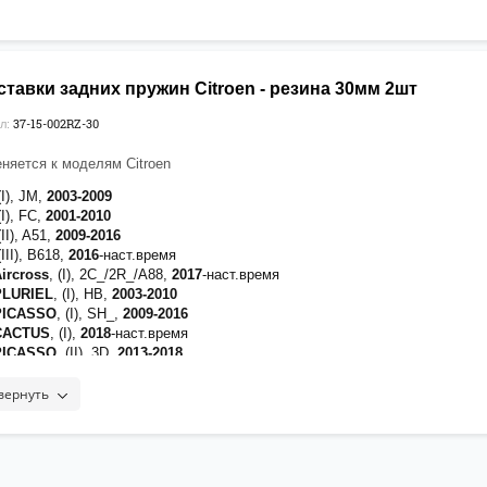
тавки задних пружин Citroen - резина 30мм 2шт
37-15-002RZ-30
л:
няется к моделям Citroen
(I), JM,
2003-2009
(I), FC,
2001-2010
(II), A51,
2009-2016
(III), B618,
2016
-наст.время
Aircross
, (I), 2C_/2R_/A88,
2017
-наст.время
PLURIEL
, (I), HB,
2003-2010
 PICASSO
, (I), SH_,
2009-2016
 CACTUS
, (I),
2018
-наст.время
 PICASSO
, (II), 3D,
2013-2018
 (I), LA_/LC_,
2004-2011
(II), B7,
2010-2022
вернуть
 SPACETOURER
, (I), B78,
2018-2019
 AIRCROSS
, (I),
2018
-наст.время
ELYSEE
, (I), D,
2012
-наст.время
, (I), S,
2009-2016