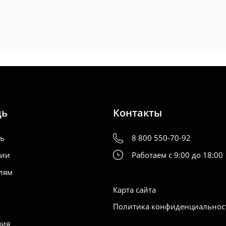
, (I),
2009-2015
, (II),
2021
-наст.время
щь
Контакты
ть
8 800 550-70-92
нии
Работаем с 9:00 до 18:00
лям
Карта сайта
Политика конфиденциальнос
ция