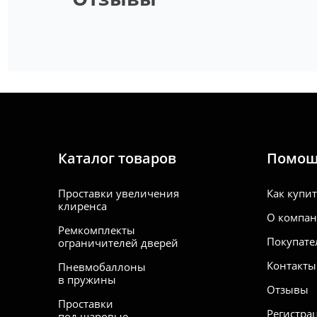
· DS4
· DS4
Каталог товаров
Помо
Проставки увеличения
Как купи
клиренса
О компа
Ремкомплекты
Покупате
ограничителей дверей
Контакты
Пневмобаллоны
в пружины
Отзывы
Проставки
Регистра
под шаровые