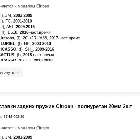
няется к моделям Citroen
(I), JM,
2003-2009
(I), FC,
2001-2010
(II), A51,
2009-2016
(III), B618,
2016
-наст.время
Aircross
, (I), 2C_/2R_/A88,
2017
-наст.время
PLURIEL
, (I), HB,
2003-2010
 PICASSO
, (I), SH_,
2009-2016
 CACTUS
, (I),
2018
-наст.время
 PICASSO
, (II), 3D,
2013-2018
 (I), LA_/LC_,
2004-2011
(II), B7,
2010-2022
вернуть
 SPACETOURER
, (I), B78,
2018-2019
 AIRCROSS
, (I),
2018
-наст.время
ELYSEE
, (I), D,
2012
-наст.время
, (I), S,
2009-2016
, (I),
2009-2015
, (II),
2021
-наст.время
тавки задних пружин Citroen - полиуретан 20мм 2шт
роставки нанесено полимерное покрытие для защиты от воздействия
37-15-002-20
л:
ных реагентов]
няется к моделям Citroen
(I), JM,
2003-2009