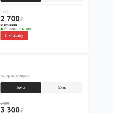
3 000
2 700
₽
за комплект
В наличии:
много
В корзину
выберите толщину:
20мм
30мм
3 500
3 300
₽