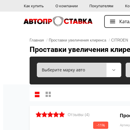
Как купить
О компании
Покупателям
Ко
Ката
Главная
/
Проставки увеличения клиренса
/
CITROEN
Проставки увеличения клире
Отзывы (4)
Про
-11%
Артику