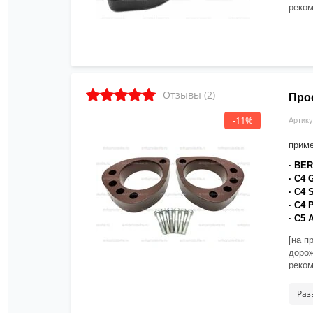
реком
Отзывы (2)
Про
-11%
Артику
приме
· BE
· C4
· C4
· C4
· C5
[на п
дорож
реком
Раз