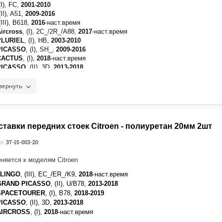
(I), FC,
2001-2010
(II), A51,
2009-2016
(III), B618,
2016
-наст.время
Aircross
, (I), 2C_/2R_/A88,
2017
-наст.время
PLURIEL
, (I), HB,
2003-2010
 PICASSO
, (I), SH_,
2009-2016
 CACTUS
, (I),
2018
-наст.время
 PICASSO
, (II), 3D,
2013-2018
 (I), LA_/LC_,
2004-2011
(II), B7,
2010-2022
вернуть
 SPACETOURER
, (I), B78,
2018-2019
 AIRCROSS
, (I),
2018
-наст.время
ELYSEE
, (I), D,
2012
-наст.время
, (I), S,
2009-2016
тавки передних стоек Citroen - полиуретан 20мм 2шт
, (I),
2009-2015
, (II),
2021
-наст.время
37-15-003-20
л:
няется к моделям Citroen
RLINGO
, (III), EC_/ER_/K9,
2018
-наст.время
 GRAND PICASSO
, (II), U/B78,
2013-2018
 SPACETOURER
, (I), B78,
2018-2019
 PICASSO
, (II), 3D,
2013-2018
 AIRCROSS
, (I),
2018
-наст.время