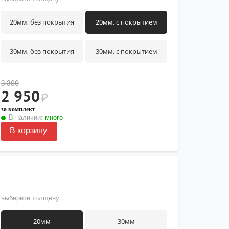
20мм, без покрытия
20мм, с покрытием
30мм, без покрытия
30мм, с покрытием
3 300
2 950
₽
за комплект
В наличии:
много
В корзину
выберите толщину:
20мм
30мм