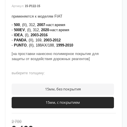
15-P122-15
Артикул:
применяется к моделям FIAT
· 500
, (II), 312,
2007
-наст.время
· 500EV
, (I), 312,
2020
-наст.время
· IDEA
, (I),
2003-2016
· PANDA
, (II), 169,
2003-2012
· PUNTO
, (II), 188AX/188,
1999-2010
[на проставки нанесено полимерное покрытие для
защиты от воздействия дорожных реагентов]
выберите толщину:
15мм, без покрытия
15мм, с покрытием
2 700