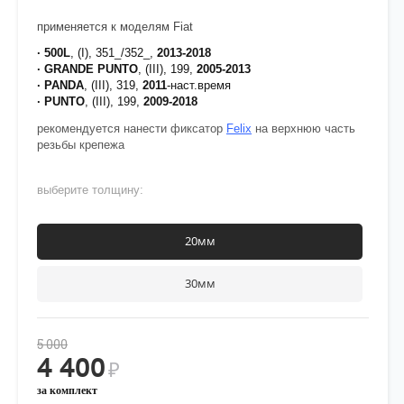
применяется к моделям Fiat
· 500L
, (I), 351_/352_,
2013-2018
· GRANDE PUNTO
, (III), 199,
2005-2013
· PANDA
, (III), 319,
2011
-наст.время
· PUNTO
, (III), 199,
2009-2018
рекомендуется нанести фиксатор
Felix
на верхнюю часть
резьбы крепежа
выберите толщину:
20мм
30мм
5 000
4 400
₽
за комплект