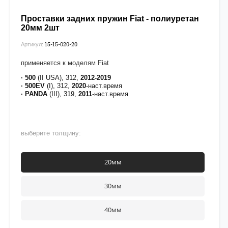
Проставки задних пружин Fiat - полиуретан
20мм 2шт
15-15-020-20
Артикул:
применяется к моделям Fiat
· 500
(II USA), 312,
2012-2019
· 500EV
(I), 312,
2020
-наст.время
· PANDA
(III), 319,
2011
-наст.время
выберите толщину:
20мм
30мм
40мм