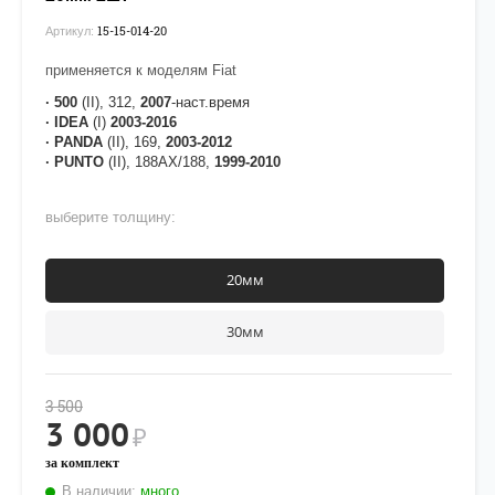
15-15-014-20
Артикул:
применяется к моделям Fiat
·
500
(II), 312,
2007
-наст.время
·
IDEA
(I)
2003-2016
·
PANDA
(II), 169,
2003-2012
·
PUNTO
(II), 188AX/188,
1999-2010
выберите толщину:
20мм
30мм
3 500
3 000
₽
за комплект
В наличии:
много