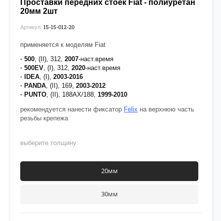
Проставки передних стоек Fiat - полиуретан
20мм 2шт
15-15-012-20
Артикул:
применяется к моделям Fiat
· 500
, (II), 312,
2007
-наст.время
· 500EV
, (I), 312,
2020
-наст.время
· IDEA
, (I),
2003-2016
· PANDA
, (II), 169,
2003-2012
· PUNTO
, (II), 188AX/188,
1999-2010
рекомендуется нанести фиксатор
Felix
на верхнюю часть
резьбы крепежа
выберите толщину:
20мм
30мм