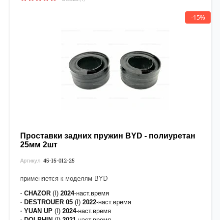
-15%
Проставки задних пружин BYD - полиуретан
25мм 2шт
45-15-012-25
Артикул:
применяется к моделям BYD
· CHAZOR
(I)
2024
-наст.время
· DESTROUER 05
(I)
2022
-наст.время
· YUAN UP
(I)
2024
-наст.время
· DOLPHIN
(I)
2021
-наст.время