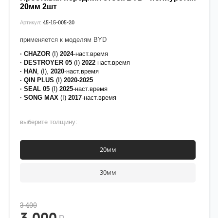
20мм 2шт
45-15-005-20
Артикул:
применяется к моделям BYD
· CHAZOR
(I)
2024
-наст.время
· DESTROYER 05
(I)
2022
-наст.время
· HAN
, (I),
2020
-наст.время
·
QIN PLUS
(I)
2020-2025
·
SEAL 05
(I)
2025
-наст.время
·
SONG MAX
(I)
2017
-наст.время
выберите толщину:
20мм
30мм
3 400
3 000