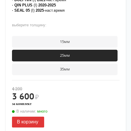
·
QIN PLUS
(I)
2020-2025
· SEAL 05
(I)
2025
-наст.время
выберите толщину:
15мм
25мм
35мм
4 200
3 600
₽
за комплект
В наличии:
много
В корзину