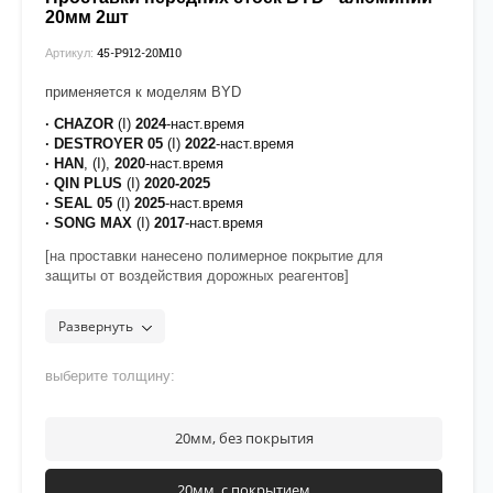
20мм 2шт
45-P912-20М10
Артикул:
применяется к моделям BYD
· CHAZOR
(I)
2024
-наст.время
· DESTROYER 05
(I)
2022
-наст.время
· HAN
, (I),
2020
-наст.время
·
QIN PLUS
(I)
2020-2025
·
SEAL 05
(I)
2025
-наст.время
· SONG MAX
(I)
2017
-наст.время
[на проставки нанесено полимерное покрытие для
защиты от воздействия дорожных реагентов]
рекомендуется нанести фиксатор
Felix
на верхнюю часть
резьбы крепежа
Развернуть
выберите толщину:
20мм, без покрытия
20мм, с покрытием