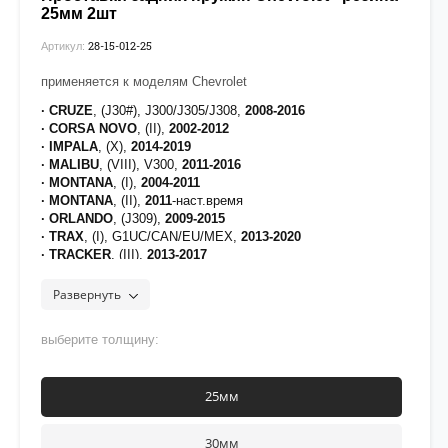
25мм 2шт
28-15-012-25
Артикул:
применяется к моделям Chevrolet
· CRUZE
, (J30#), J300/J305/J308,
2008-2016
· CORSA NOVO
, (II),
2002-2012
· IMPALA
, (X),
2014-2019
· MALIBU
, (VIII), V300,
2011-2016
· MONTANA
, (I),
2004-2011
· MONTANA
, (II),
2011
-наст.время
· ORLANDO
, (J309),
2009-2015
· TRAX
, (I), G1UC/CAN/EU/MEX,
2013-2020
· TRACKER
, (III),
2013-2017
· UTILITY
, (I),
2012-2018
· VIVA
, (I), F69,
2004-2008
Развернуть
· VOLT
, (I), 1R1/1RE,
2010-2015
проставка может быть установлена вверх, либо вниз.
выберите толщину:
25мм
30мм