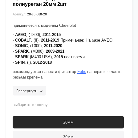
полиуретан 20мм 2шт
28-15-018-20
Артикул:
применяется к моделям Chevrolet
· AVEO
, (T300),
2011-2015
· COBALT
, (II),
2011-2019
Примечание: На базе AVEO.
· SONIC
, (T300),
2011-2020
· SPARK
, (M300),
2009-2021
· SPARK
(M400 USA),
2015
-наст.время
· SPIN
, (I),
2012-2018
рекомендуется нанести фиксатор
Felix
на верхнюю часть
резьбы крепежа
Развернуть
выберите толщину:
20мм
30мм