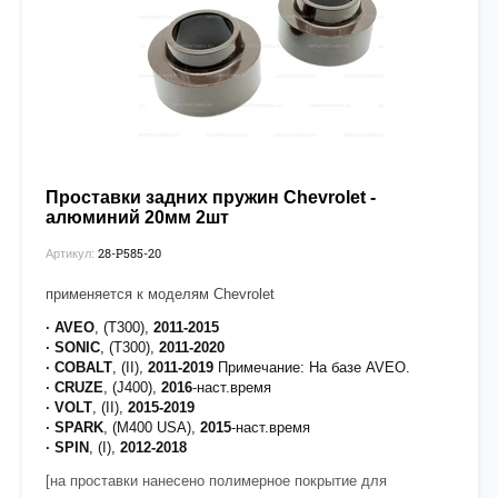
Проставки задних пружин Chevrolet -
алюминий 20мм 2шт
28-P585-20
Артикул:
применяется к моделям Chevrolet
· AVEO
, (T300),
2011-2015
· SONIC
, (T300),
2011-2020
· COBALT
, (II),
2011-2019
Примечание: На базе AVEO.
· CRUZE
, (J400),
2016
-наст.время
· VOLT
, (II),
2015-2019
· SPARK
, (M400 USA),
2015
-наст.время
· SPIN
, (I),
2012-2018
[на проставки нанесено полимерное покрытие для