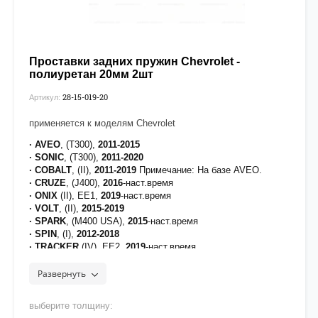
Проставки задних пружин Chevrolet -
полиуретан 20мм 2шт
28-15-019-20
Артикул:
применяется к моделям Chevrolet
· AVEO
, (T300),
2011-2015
· SONIC
, (T300),
2011-2020
· COBALT
, (II),
2011-2019
Примечание: На базе AVEO.
· CRUZE
, (J400),
2016
-наст.время
· ONIX
(II), EE1,
2019
-наст.время
· VOLT
, (II),
2015-2019
· SPARK
, (M400 USA),
2015
-наст.время
· SPIN
, (I),
2012-2018
· TRACKER
(IV), EE2,
2019
-наст.время
Развернуть
выберите толщину: