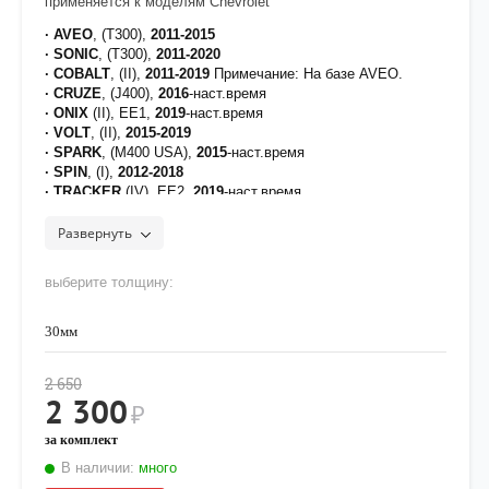
применяется к моделям Chevrolet
· AVEO
, (T300),
2011-2015
· SONIC
, (T300),
2011-2020
· COBALT
, (II),
2011-2019
Примечание: На базе AVEO.
· CRUZE
, (J400),
2016
-наст.время
· ONIX
(II), EE1,
2019
-наст.время
· VOLT
, (II),
2015-2019
· SPARK
, (M400 USA),
2015
-наст.время
· SPIN
, (I),
2012-2018
· TRACKER
(IV), EE2,
2019
-наст.время
Развернуть
выберите толщину:
30мм
2 650
2 300
₽
за комплект
В наличии:
много