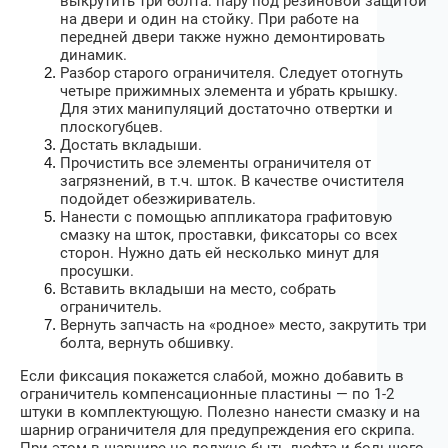
выкрутить три болта: пару под резиновой защитой
на двери и один на стойку. При работе на
передней двери также нужно демонтировать
динамик.
Разбор старого ограничителя. Следует отогнуть
четыре прижимных элемента и убрать крышку.
Для этих манипуляций достаточно отвертки и
плоскогубцев.
Достать вкладыши.
Прочистить все элементы ограничителя от
загрязнений, в т.ч. шток. В качестве очистителя
подойдет обезжириватель.
Нанести с помощью аппликатора графитовую
смазку на шток, проставки, фиксаторы со всех
сторон. Нужно дать ей несколько минут для
просушки.
Вставить вкладыши на место, собрать
ограничитель.
Вернуть запчасть на «родное» место, закрутить три
болта, вернуть обшивку.
Если фиксация покажется слабой, можно добавить в
ограничитель компенсационные пластины — по 1-2
штуки в комплектующую. Полезно нанести смазку и на
шарнир ограничителя для предупреждения его скрипа.
При этом в шарнире не должно быть люфта и большого