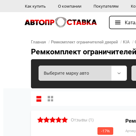
Как купить
О компании
Покупателям
Ко
Ката
Главная
/
Ремкомплект ограничителей дверей
/
KIA
/
Ремкомплект ограничителей д
Отзывы (1)
Ремк
-17%
Артику