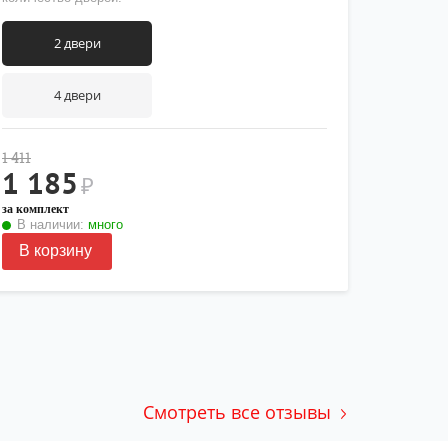
2 двери
4 двери
1 411
1 185
₽
за комплект
В наличии:
много
В корзину
Смотреть все отзывы