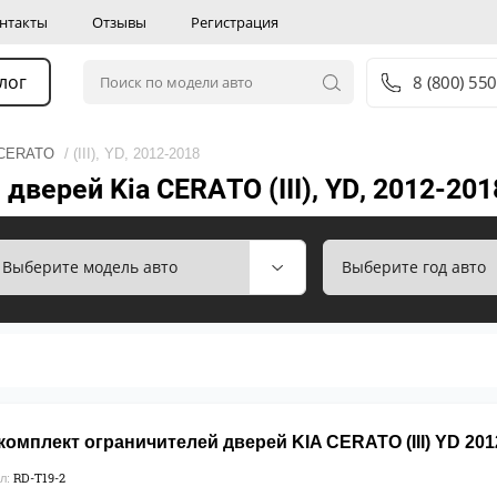
нтакты
Отзывы
Регистрация
лог
8 (800) 550
CERATO
/ (III), YD, 2012-2018
верей Kia CERATO (III), YD, 2012-201
омплект ограничителей дверей KIA CERATO (III) YD 2012
RD-T19-2
л: