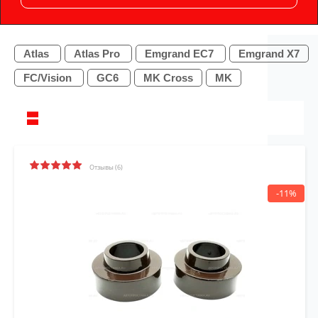
Atlas
Atlas Pro
Emgrand EC7
Emgrand X7
FC/Vision
GC6
MK Cross
MK
Отзывы (6)
-11%