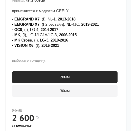
46-15-006-20
Артикул:
применяется к моделям GEELY
· EMGRAND X7
, (I), NL-1,
2013-2018
· EMGRAND X7
, (I 2 рестайл), NL-4JC,
2019-2021
· GC6
, (I), LG-4,
2014-2017
· MK
, (I), LG-1/LG1A/LG-3,
2006-2015
· MK Cross
, (I), LG-3,
2010-2016
· VISION X6
, (I),
2016-2021
выберите толщину:
20мм
30мм
2 800
2 600
₽
за комплект