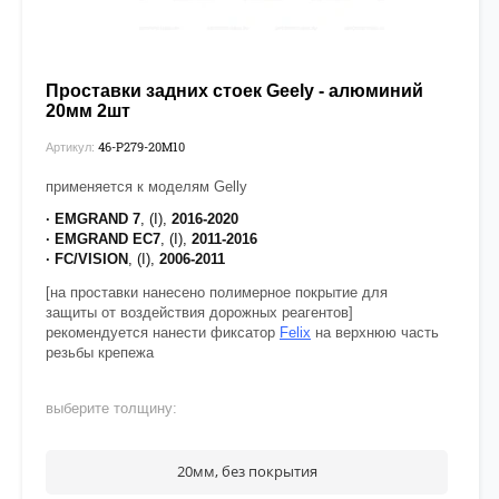
Проставки задних стоек Geely - алюминий
20мм 2шт
46-P279-20М10
Артикул:
применяется к моделям Gelly
· EMGRAND 7
, (I),
2016-2020
· EMGRAND EC7
, (I),
2011-2016
· FC/VISION
, (I),
2006-2011
[на проставки нанесено полимерное покрытие для
защиты от воздействия дорожных реагентов]
рекомендуется нанести фиксатор
Felix
на верхнюю часть
резьбы крепежа
выберите толщину:
20мм, без покрытия