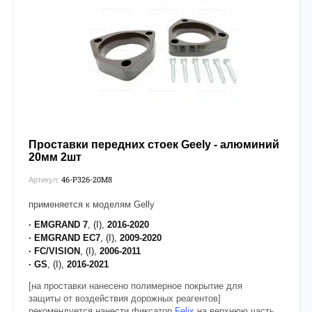
Проставки передних стоек Geely - алюминий
20мм 2шт
46-P326-20М8
Артикул:
применяется к моделям Gelly
· EMGRAND 7
, (I),
2016-2020
·
EMGRAND EC7
, (I),
2009-2020
·
FC/VISION
, (I),
2006-2011
· GS
, (I),
2016-2021
[на проставки нанесено полимерное покрытие для
защиты от воздействия дорожных реагентов]
рекомендуется нанести фиксатор
Felix
на верхнюю часть