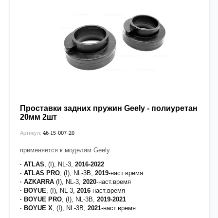
Проставки задних пружин Geely - полиуретан
20мм 2шт
46-15-007-20
Артикул:
применяется к моделям Geely
· ATLAS
, (I), NL-3,
2016-2022
· ATLAS PRO
, (I), NL-3B,
2019
-наст.время
·
AZKARRA
(I), NL-3,
2020
-наст.время
· BOYUE
, (I), NL-3,
2016
-наст.время
· BOYUE PRO
, (I), NL-3B,
2019-2021
· BOYUE X
, (I), NL-3B,
2021
-наст.время