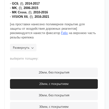
· GC6
, (I),
2014-2017
· MK
, (I),
2006-2015
· MK Cross
, (I),
2010-2016
· VISION X6
, (I),
2016-2021
[на проставки нанесено полимерное покрытие для
защиты от воздействия дорожных реагентов]
рекомендуется нанести фиксатор
Felix
на верхнюю часть
резьбы крепежа
Развернуть
выберите толщину:
20мм, без покрытия
20мм, с покрытием
30мм, без покрытия
30мм, с покрытием