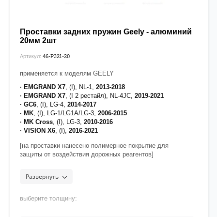
Проставки задних пружин Geely - алюминий
20мм 2шт
46-P321-20
Артикул:
применяется к моделям GEELY
· EMGRAND X7
, (I), NL-1,
2013-2018
· EMGRAND X7
, (I 2 рестайл), NL-4JC,
2019-2021
· GC6
, (I), LG-4,
2014-2017
· MK
, (I), LG-1/LG1A/LG-3,
2006-2015
· MK Cross
, (I), LG-3,
2010-2016
· VISION X6
, (I),
2016-2021
[на проставки нанесено полимерное покрытие для
защиты от воздействия дорожных реагентов]
Развернуть
выберите толщину: