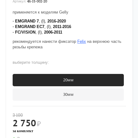
46-15-002-20
Артикул:
применяется к моделям Gelly
· EMGRAND 7
, (I),
2016-2020
· EMGRAND EC7
, (I),
2011-2016
· FC/VISION
, (I),
2006-2011
рекомендуется нанести фиксатор
Felix
на верхнюю часть
резьбы крепежа
выберите толщину:
20мм
30мм
3 100
2 750
₽
за комплект