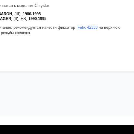
няется к моделям Chrysler
 BARON
, (III),
1986-1995
YAGER
, (II), ES,
1990-1995
чание: рекомендуется нанести фиксатор
Felix 42333
на верхнюю
 резьбы крепежа