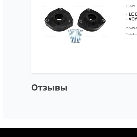
приме
· LE
· VO
приме
часть
Отзывы