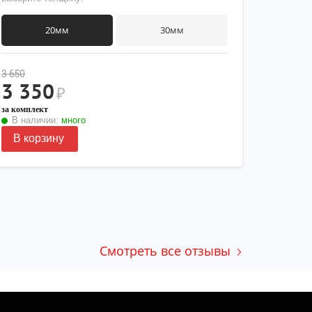
20мм
30мм
3 650
3 350
₽
за комплект
В наличии:
много
В корзину
Смотреть все отзывы