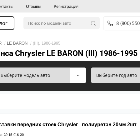
нтакты
Отзывы
Регистрация
лог
8 (800) 55
R
/
LE BARON
/ (III), 1986-1995
са Chrysler LE BARON (III) 1986-1995
тавки передних стоек Chrysler - полиуретан 20мм 2шт
29-15-016-20
л: