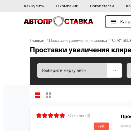
Как купить
О компании
Покупателям
Ко
Ката
Главная
/
Проставки увеличения клиренса
/
CHRYSLE
Проставки увеличения клирен
Отзывы (3)
Прос
-9%
Артику