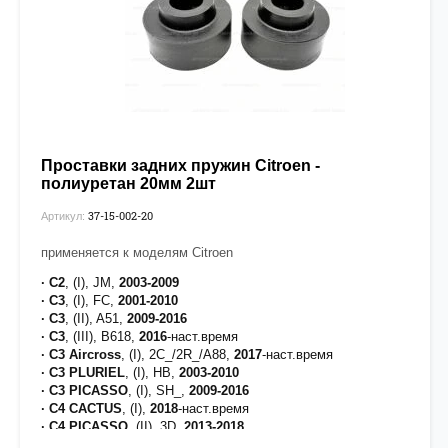
Проставки задних пружин Citroen -
полиуретан 20мм 2шт
37-15-002-20
Артикул:
применяется к моделям Citroen
· C2
, (I), JM,
2003-2009
· C3
, (I), FC,
2001-2010
· C3
, (II), A51,
2009-2016
· C3
, (III), B618,
2016
-наст.время
· C3 Aircross
, (I), 2C_/2R_/A88,
2017
-наст.время
· C3 PLURIEL
, (I), HB,
2003-2010
· C3 PICASSO
, (I), SH_,
2009-2016
· C4 CACTUS
, (I),
2018
-наст.время
· C4 PICASSO
, (II), 3D,
2013-2018
· C4
, (I), LA_/LC_,
2004-2011