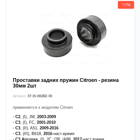
-17%
Проставки задних пружин Citroen - резина
30мм 2шт
37-15-002RZ-30
Артикул:
применяется к моделям Citroen
· C2
, (I), JM,
2003-2009
· C3
, (I), FC,
2001-2010
· C3
, (II), A51,
2009-2016
· C3
, (III), B618,
2016
-наст.время
· C3 Aircross
, (I), 2C_/2R_/A88,
2017
-наст.время