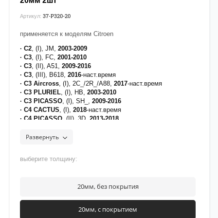
20мм 2шт
37-P320-20
Артикул:
применяется к моделям Citroen
· C2
, (I), JM,
2003-2009
· C3
, (I), FC,
2001-2010
· C3
, (II), A51,
2009-2016
· C3
, (III), B618,
2016
-наст.время
· C3 Aircross
, (I), 2C_/2R_/A88,
2017
-наст.время
· C3 PLURIEL
, (I), HB,
2003-2010
· C3 PICASSO
, (I), SH_,
2009-2016
· C4 CACTUS
, (I),
2018
-наст.время
· C4 PICASSO
, (II), 3D,
2013-2018
· C4
, (I), LA_/LC_,
2004-2011
· C4
, (II), B7,
2010-2022
Развернуть
· C4 SPACETOURER
, (I), B78,
2018-2019
· C5 AIRCROSS
, (I),
2018
-наст.время
выберите толщину:
· C-ELYSEE
, (I), D,
2012
-наст.время
· DS3
, (I), S,
2009-2016
· DS4
, (I),
2009-2015
20мм, без покрытия
· DS4
, (II),
2021
-наст.время
[на проставки нанесено полимерное покрытие для
20мм, с покрытием
защиты от воздействия дорожных реагентов]