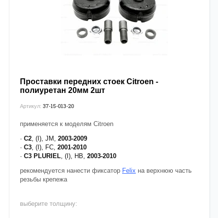
Проставки передних стоек Citroen -
полиуретан 20мм 2шт
37-15-013-20
Артикул:
применяется к моделям Citroen
·
C2
, (I), JM,
2003-2009
·
C3
, (I), FC,
2001-2010
·
C3 PLURIEL
, (I), HB,
2003-2010
рекомендуется нанести фиксатор
Felix
на верхнюю часть
резьбы крепежа
выберите толщину: