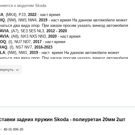
обиться удлинитель амортизатора
40-15-013
няется к моделям Skoda
PERB
(IV)
2023
-наст.время
IA
, (MK4), PJ3,
2022
- наст.время
I
, (I),
5L,
2009-2018
При установке проставок 30мм вам понадобиться
MIQ
, (NW), NW1 NW4,
2019
- наст.время На данном автомобиле может
нитель амортизатора
40-15-012
чаться два вида опор. При заказе просим указать винкод автомобиля
роставки нанесено полимерное покрытие для защиты от воздействия
TAVIA
, (A7),
5E3 5E5 NL3,
2012 - 2020
ных реагентов]
TAVIA
, (A8),
NX3 NX5 NN3,
2020
- наст.время
ROQ
, (I), NU7 ND7,
2017
- наст.время
DIAQ
, (I), NS7 NV7,
2016-2023
ALA
, (NW), NW1,
2019
- наст. время На данном автомобиле может
чаться два вида опор. При заказе просим указать винкод автомобиля
PERB
, (III), 3V3 3V5 3V,
2015-2023
PERB
(IV)
2023
-наст.время
вернуть
DIAQ
(II)
2023
-наст.время
роставки нанесено полимерное покрытие для защиты от воздействия
ных реагентов]
ендуется нанести фиксатор
Felix
на верхнюю часть резьбы крепежа
ставки задних пружин Skoda - полиуретан 20мм 2шт
40-15-006-20
л: