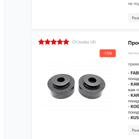
не по
[прим
ориги
Раз
реком
Отзывы (4)
Про
-15%
Артику
приме
· FAB
понад
· KA
вам п
· KA
понад
· KO
понад
· KU
понад
· OC
Раз
понад