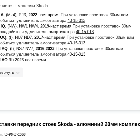
няется к моделям Skoda
IA
, (Mk4), PJ3,
2022
-наст.время
При установке проставок 30мм вам
обиться удлинитель амортизатора
40-15-013
MIQ
, (NW), NW1 NW4,
2019
-наст.время
При установке проставок 30мм
онадобиться удлинитель амортизатора
40-15-013
ROQ
, (I), NU7 ND7,
2017
-наст.время
При установке проставок 30мм вам
обиться удлинитель амортизатора
40-15-013
DIAQ
, (I), NS7 NV7,
2016-2023
При установке проставок 30мм вам
обиться удлинитель амортизатора
40-15-013
IAQ
(II)
2023
-наст.время
SHAQ
, (I),
2021
-наст.время
При установке проставок 30мм вам
обиться удлинитель амортизатора
40-15-013
вернуть
TAVIA
, (A5), 1Z 1Z3 1Z5,
2004-2013
При установке проставок 30мм вам
обиться удлинитель амортизатора
40-15-012
TAVIA
, (A7), 5E3 5E5 NL3,
2012-2020
При установке проставок 30мм вам
обиться удлинитель амортизатора
40-15-013
TAVIA
, (A8), NX3 NX5 NN3,
2020
-наст.время
При установке проставок
вам понадобиться удлинитель амортизатора
40-15-013
ALA
, (NW), NW1,
2019
-наст.время
При установке проставок 30мм вам
обиться удлинитель амортизатора
40-15-013
VIA
, (I),
2021
-наст.время
При установке проставок 30мм вам
ставки передних стоек Skoda - алюминий 20мм комплек
обиться удлинитель амортизатора
40-15-013
PERB
, (II), 3T 3T4 3T5,
2006-2014
40-P545-20Б8
л:
PERB
, (III), 3V3 3V5 3V,
2015-2023
При установке проставок 30мм вам