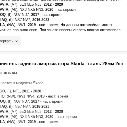
обиться удлинитель амортизатора 40-15-013
TAVIA
, (A7),
5E3 5E5 NL3,
2012 - 2020
PERB
(IV)
202
3
-наст.время
TAVIA
, (A8),
NX3 NX5 NN3,
2020
- наст.время
I
, (I), 5L,
2009-2018
При установке проставок 30мм вам понадобиться
ROQ
, (I), NU7 ND7,
2017
- наст.время
итель амортизатора 40-15-012
DIAQ
, (I), NS7 NV7,
2016-2023
ALA
, (NW), NW1,
2019
- наст. время На данном автомобиле может
чаться два вида опор. При заказе просим указать винкод автомобиля
PERB
, (III), 3V3 3V5 3V,
2015-2023
PERB
(IV)
2023
-наст.время
вернуть
DIAQ
(II)
2023
-наст.время
ендуется нанести фиксатор
Felix
на верхнюю часть резьбы крепежа
нитель заднего амортизатора Skoda - сталь 28мм 2шт
40-15-013
л:
няется к моделям Skoda
IGO
, (I), NF1,
2011 - 2020
MIQ
, (NW), NW1 NW4,
2019 -
наст. время
ROQ
, (I), NU7 ND7,
2017 -
наст. время
DIAQ
, (I), NS7 NV7,
2016-2023
TAVIA
, (A7), 5E3 5E5 NL3,
2012 - 2020
TAVIA
, (A8), NX3 NX5 NN3,
2020 -
наст. время
ALA
, (NW), NW1,
2019 -
наст. время