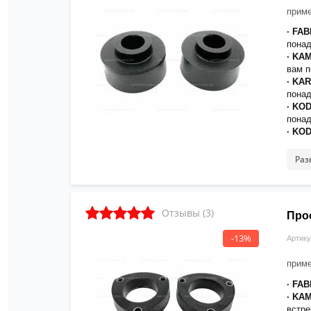
приме
· FAB
понад
· KA
вам п
· KA
понад
· KO
понад
· KO
· KU
понад
Раз
· OC
понад
· OC
понад
Отзывы (3)
Про
· OC
30мм 
-13%
Артику
· SC
понад
приме
· SLA
понад
· FAB
· SUP
· KA
· SU
встре