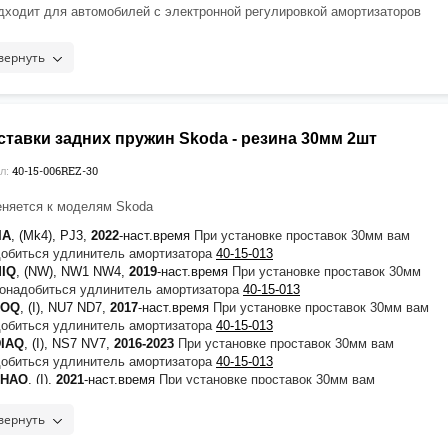
дходит для автомобилей с электронной регулировкой амортизаторов
еняется для увеличения хода штока амортизатора, устанавливается на
нальные амортизаторы]
вернуть
ендуется нанести фиксатор
Felix
на верхнюю часть резьбы крепежа
ставки задних пружин Skoda - резина 30мм 2шт
40-15-006REZ-30
л:
няется к моделям Skoda
IA
, (Mk4), PJ3,
2022
-наст.время
При установке проставок 30мм вам
обиться удлинитель амортизатора
40-15-013
MIQ
, (NW), NW1 NW4,
2019
-наст.время
При установке проставок 30мм
онадобиться удлинитель амортизатора
40-15-013
ROQ
, (I), NU7 ND7,
2017
-наст.время
При установке проставок 30мм вам
обиться удлинитель амортизатора
40-15-013
DIAQ
, (I), NS7 NV7,
2016-2023
При установке проставок 30мм вам
обиться удлинитель амортизатора
40-15-013
SHAQ
, (I),
2021
-наст.время
При установке проставок 30мм вам
обиться удлинитель амортизатора
40-15-013
TAVIA
, (A5), 1Z 1Z3 1Z5,
2004-2013
При установке проставок 30мм вам
вернуть
обиться удлинитель амортизатора
40-15-012