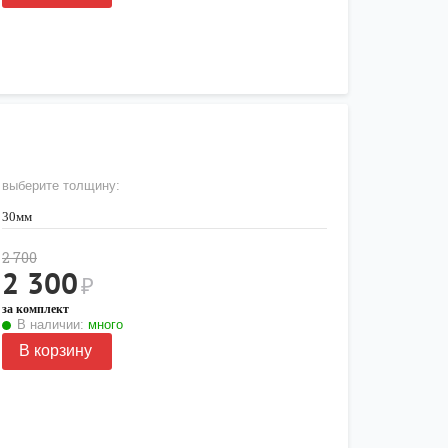
выберите толщину:
30мм
2 700
2 300
₽
за комплект
В наличии:
много
В корзину