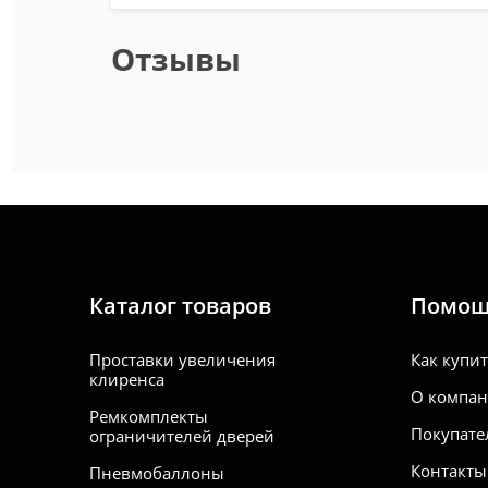
· OC
понад
· OC
Отзывы
30мм 
· SC
понад
· SLA
понад
· SU
· SU
понад
· YET
удли
· SU
· KO
Каталог товаров
Помо
Проставки увеличения
Как купи
клиренса
О компа
Ремкомплекты
Покупате
ограничителей дверей
Контакты
Пневмобаллоны