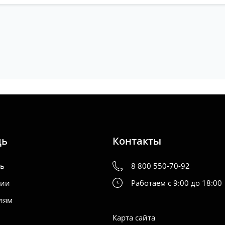
TAVIA
, (A7), 5E3 5E5 NL3,
2012-2020
При установке проставок 30мм вам
обиться удлинитель амортизатора
40-15-013
TAVIA
, (A8), NX3 NX5 NN3,
2020
-наст.время
При установке проставок
вам понадобиться удлинитель амортизатора
40-15-013
ALA
, (NW), NW1,
2019
-наст.время
При установке проставок 30мм вам
обиться удлинитель амортизатора
40-15-013
VIA
, (I),
2021
-наст.время
При установке проставок 30мм вам
обиться удлинитель амортизатора
40-15-013
PERB
, (II), 3T 3T4 3T5,
2006-2014
PERB
, (III), 3V3 3V5 3V,
2015-2023
При установке проставок 30мм вам
обиться удлинитель амортизатора
40-15-013
I
, (I),
5L,
2009-2018
При установке проставок 30мм вам понадобиться
нитель амортизатора
40-15-012
PERB
(IV)
2023
-наст.время
DIAQ
(II)
2023
-наст.время
щь
Контакты
ть
8 800 550-70-92
нии
Работаем с 9:00 до 18:00
лям
Карта сайта