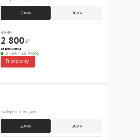
20мм
30мм
3 200
2 800
₽
за комплект
В наличии:
много
В корзину
выберите толщину:
20мм
30мм