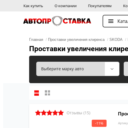
Как купить
О компании
Покупателям
Ко
Ката
Главная
/
Проставки увеличения клиренса
/
SKODA
/
Проставки увеличения клир
Отзывы (15)
Про
-11%
Артику