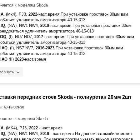
няется к моделям Skoda
IA
, (Mk4), PJ3,
2022
-наст.время При установке проставок 30мм вам
обиться удлинитель амортизатора 40-15-013
MIQ
, (NW), NW1 NW4,
2019
-наст.время При установке проставок 30мм
онадобиться удлинитель амортизатора 40-15-013
ROQ
, (I), NU7 ND7,
2017
-наст.время При установке проставок 30мм вам
обиться удлинитель амортизатора 40-15-013
DIAQ
, (I), NS7 NV7,
2016-2023
При установке проставок 30мм вам
обиться удлинитель амортизатора 40-15-013
DIAQ
(II)
2023
-наст.время
SHAQ
, (I),
2021
-наст.время При установке проставок 30мм вам
обиться удлинитель амортизатора 40-15-013
вернуть
TAVIA
, (A5), 1Z 1Z3 1Z5,
2004-2013
При установке проставок 30мм вам
обиться удлинитель амортизатора 40-15-012
TAVIA
, (A7), 5E3 5E5 NL3,
2012-2020
При установке проставок 30мм вам
обиться удлинитель амортизатора 40-15-013
ставки передних стоек Skoda - полиуретан 20мм 2шт
TAVIA
, (A8), NX3 NX5 NN3,
2020
-наст.время При установке проставок
вам понадобиться удлинитель амортизатора 40-15-013
40-15-009-20
л:
ALA
, (NW), NW1,
2019
-наст.время При установке проставок 30мм вам
обиться удлинитель амортизатора 40-15-013
няется к моделям Skoda
VIA
, (I),
2021
-наст.время При установке проставок 30мм вам
обиться удлинитель амортизатора 40-15-013
IA
, (MK4), PJ3,
2022
- наст.время
ERB, (II), 3T 3T4 3T5, 2006-2014
MIQ
, (NW), NW1 NW4,
2019
- наст.время На данном автомобиле может
PERB
, (III), 3V3 3V5 3V,
2015-2023
При установке проставок 30мм вам
чаться два вида опор. При заказе просим указать винкод автомобиля