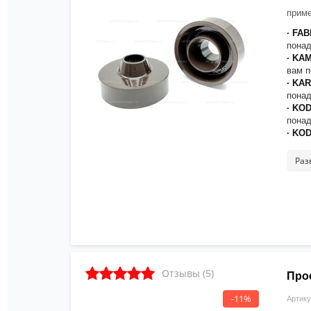
приме
· FAB
понад
· KA
вам п
· KA
понад
· KO
понад
·
KOD
· KU
понад
Раз
· OC
понад
· OC
понад
· OC
30мм 
· SC
понад
· SLA
Отзывы (5)
Про
понад
· SU
-11%
Артику
· SU