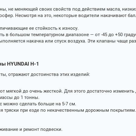
ны, не меняющей своих свойств под действием масла, низких
мосфер. Несмотря на это, некоторые водители накачивают бал
еличивающие ее стойкость к износу.
ь в большом температурном диапазоне — от -45 до +50 граду
ыполняется накачка или спуск воздуха. Эти клапаны чаще ра
ны HYUNDAI H-1
ты, отражают достоинства этих изделий:
т мягкой до очень жесткой. Для этого достаточно изменить 
ассы до 1 тонны.
 можно сделать больше на 5-7 см.
ия тряски при езде по некачественным дорожным покрытиям.
живание и ремонт подвески.