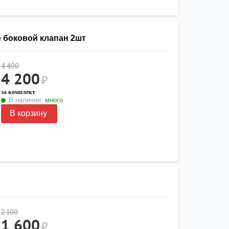
е боковой клапан 2шт
4 400
4 200
₽
за комплект
В наличии:
много
В корзину
2 100
1 600
₽