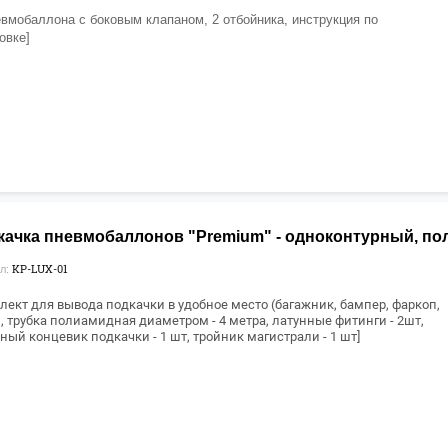
евмобаллона с боковым клапаном, 2 отбойника, инструкция по
овке]
качка пневмобаллонов "Premium" - одноконтурный, п
KP-LUX-01
л:
лект для вывода подкачки в удобное место (багажник, бампер, фаркоп,
, т
рубка полиамидная диаметром - 4 метра, латунные фитинги - 2шт,
ный концевик подкачки - 1 шт, тройник магистрали - 1 шт]