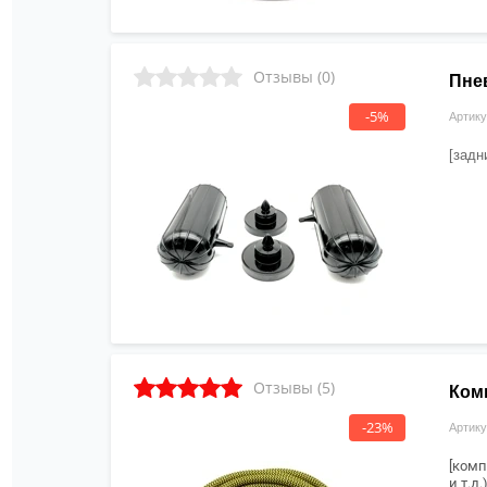
Отзывы (0)
Пнев
-5%
Артику
[задн
Отзывы (5)
Ком
-23%
Артику
[комп
и т.д.