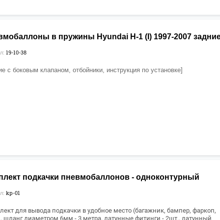
мобаллоны в пружины Hyundai H-1 (I) 1997-2007 задни
19-10-38
л:
ие с боковым клапаном, отбойники, инструкция по установке]
плект подкачки пневмобаллонов - одноконтурный
kp-01
л:
лект для вывода подкачки в удобное место (багажник, бампер, фаркоп,
), ш
ланг диаметром 6мм - 3 метра,
латунные фитинги - 2шт., латунный