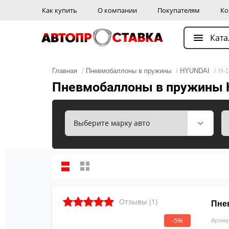
Как купить
О компании
Покупателям
Ко
Ката
Главная
/
Пневмобаллоны в пружины
/
HYUNDAI
/ H-1
Пневмобаллоны в пружины H
Отзывы (1)
Пнев
-5%
Артику