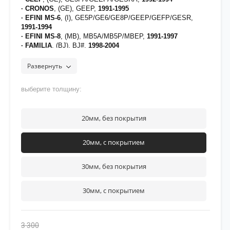
· CRONOS
, (GE), GEEP,
1991-1995
· EFINI MS-6
, (I), GE5P/GE6/GE8P/GEEP/GEFP/GESR,
1991-1994
· EFINI MS-8
, (MB), MB5A/MB5P/MBEP,
1991-1997
· FAMILIA
, (BJ), BJ#,
1998-2004
· MX-6
, (GE),
1992-1998
· PREMACY
, (CP), CP8W/CPEW/CP#W,
1999-2005
Развернуть
· XEDOS-6
, (CA),
1992-2000
[на проставки нанесено полимерное покрытие для
выберите толщину:
защиты от воздействия дорожных реагентов]
рекомендуется нанести фиксатор
Felix 42333
на верхнюю
часть резьбы крепежа
20мм, без покрытия
20мм, с покрытием
30мм, без покрытия
30мм, с покрытием
3 300