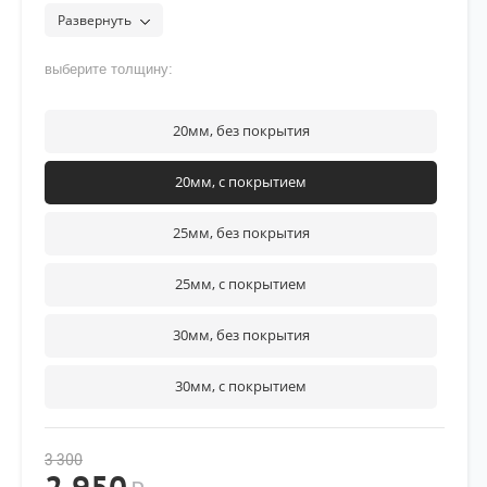
защиты от воздействия дорожных реагентов]
Развернуть
рекомендуется нанести фиксатор
Felix 42333
на верхнюю
часть резьбы крепежа
выберите толщину:
20мм, без покрытия
20мм, с покрытием
25мм, без покрытия
25мм, с покрытием
30мм, без покрытия
30мм, с покрытием
3 300
2 950