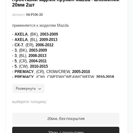
20мм 2шт
04-P106-20
Артикул:
применяется к моделям Mazda
· AXELA
, (BK),
2003-2009
· AXELA
, (BL),
2009-2013
· CX-7
, (ER),
2006-2012
· 3
, (BK),
2003-2009
· 3
, (BL),
2008-2013
· 5
, (CR),
2004-2011
· 5
, (CW),
2010-2015
· PREMACY
, (CR), CR3W/CREW,
2005-2010
· PREMACY
, (CW), CWEFW/CWEAW/CWFFW,
2010-2018
[на проставки нанесено полимерное покрытие для
Развернуть
защиты от воздействия дорожных реагентов]
выберите толщину:
20мм, без покрытия
20мм, с покрытием