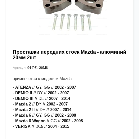
Проставки передних стоек Mazda - алюминий
20мм 2шт
04-P61-20М8
Артикул:
применяется к моделям Mazda
· ATENZA
// GY, GG //
2002 - 2007
· DEMIO ll
// DY //
2002 - 2007
· DEMIO lll
// DE //
2007 - 2014
· Mazda 2
// DY //
2002 - 2007
· Mazda 2 ll
// DE //
2007 - 2014
· Mazda 6
// GY, GG //
2002 - 2008
· Mazda 6 Wagon
// GG //
2002 - 2008
· VERISA
// DC5 //
2004 - 2015
[на проставки нанесено полимерное покрытие для