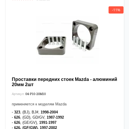
-11%
Проставки передних стоек Mazda - алюминий
20мм 2шт
04-P10-20М10
Артикул:
применяется к моделям Mazda
· 323
, (BJ), BJ#,
1998-2004
· 626
, (GD), GD/GV,
1987-1992
· 626
, (GE/GV),
1991-1997
· 626, (GF/GW), 1997-2002