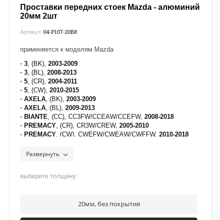
Проставки передних стоек Mazda - алюминий
20мм 2шт
04-P107-20Б8
Артикул:
применяется к моделям Mazda
· 3
, (BK),
2003-2009
· 3
, (BL),
2008-2013
· 5
, (CR),
2004-2011
· 5
, (CW),
2010-2015
· AXELA
, (BK),
2003-2009
· AXELA
, (BL),
2009-2013
· BIANTE
, (CC), CC3FW/CCEAW/CCEFW,
2008-2018
· PREMACY
, (CR), CR3W/CREW,
2005-2010
· PREMACY
, (CW), CWEFW/CWEAW/CWFFW,
2010-2018
[на проставки нанесено полимерное покрытие для
Развернуть
защиты от воздействия дорожных реагентов]
рекомендуется нанести фиксатор
Felix 42333
на верхнюю
часть резьбы крепежа
выберите толщину:
20мм, без покрытия