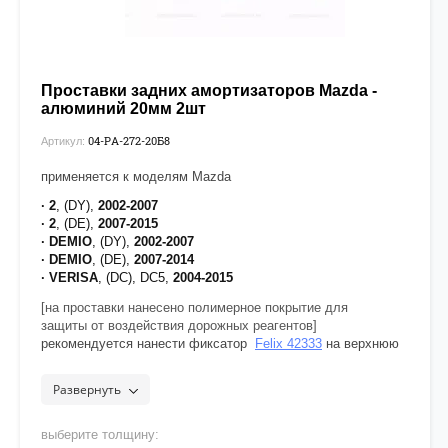
Проставки задних амортизаторов Mazda -
алюминий 20мм 2шт
04-PA-272-20Б8
Артикул:
применяется к моделям Mazda
· 2
, (DY),
2002-2007
· 2
, (DE),
2007-2015
· DEMIO
, (DY),
2002-2007
· DEMIO
, (DE),
2007-2014
· VERISA
, (DC), DC5,
2004-2015
[на проставки нанесено полимерное покрытие для
защиты от воздействия дорожных реагентов]
рекомендуется нанести фиксатор
Felix 42333
на верхнюю
часть резьбы крепежа
Развернуть
выберите толщину: