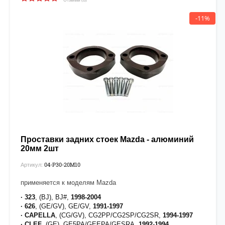
-11%
Проставки задних стоек Mazda - алюминий
20мм 2шт
04-P30-20М10
Артикул:
применяется к моделям Mazda
· 323
, (BJ), BJ#,
1998-2004
· 626
, (GE/GV), GE/GV,
1991-1997
· CAPELLA
, (CG/GV), CG2PP/CG2SP/CG2SR,
1994-1997
· CLEF
, (GE), GE5PA/GEEPA/GESRA,
1992-1994