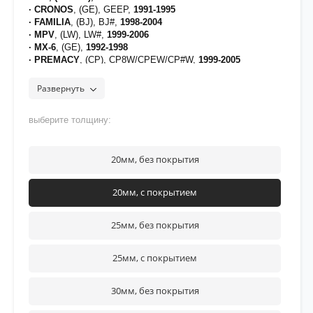
· CRONOS
, (GE), GEEP,
1991-1995
· FAMILIA
, (BJ), BJ#,
1998-2004
· MPV
, (LW), LW#,
1999-2006
· MX-6
, (GE),
1992-1998
· PREMACY
, (CP), CP8W/CPEW/CP#W,
1999-2005
[на проставки нанесено полимерное покрытие для
Развернуть
защиты от воздействия дорожных реагентов]
рекомендуется нанести фиксатор
Felix 42333
на верхнюю
часть резьбы крепежа
выберите толщину:
20мм, без покрытия
20мм, с покрытием
25мм, без покрытия
25мм, с покрытием
30мм, без покрытия