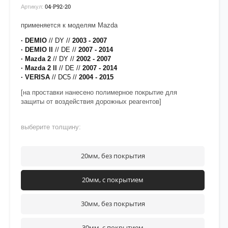
04-P92-20
Артикул:
применяется к моделям Mazda
· DEMIO
// DY //
2003 - 2007
· DEMIO ll
// DE //
2007 - 2014
· Mazda
2
// DY //
2002 - 2007
· Mazda
2 ll
// DE //
2007 - 2014
· VERISA
// DC5 //
2004 - 2015
[на проставки нанесено полимерное покрытие для
защиты от воздействия дорожных реагентов]
выберите толщину:
20мм, без покрытия
20мм, с покрытием
30мм, без покрытия
30мм, с покрытием