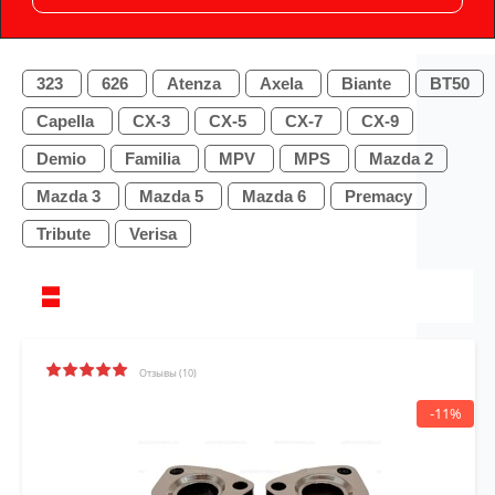
323
626
Atenza
Axela
Biante
BT50
Capella
CX-3
CX-5
CX-7
CX-9
Demio
Familia
MPV
MPS
Mazda 2
Mazda 3
Mazda 5
Mazda 6
Premacy
Tribute
Verisa
Отзывы (10)
-11%