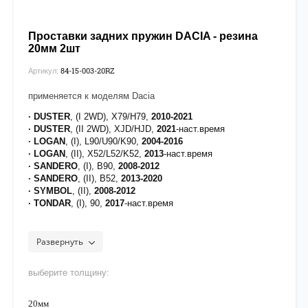
Проставки задних пружин DACIA - резина
20мм 2шт
84-15-003-20RZ
Артикул:
применяется к моделям Dacia
· DUSTER
, (I 2WD), X79/H79,
2010-2021
· DUSTER
, (II 2WD), XJD/HJD,
2021
-наст.время
· LOGAN
, (I), L90/U90/K90,
2004-2016
· LOGAN
, (II), X52/L52/K52,
2013
-наст.время
· SANDERO
, (I), B90,
2008-2012
· SANDERO
, (II), B52,
2013-2020
· SYMBOL
, (II),
2008-2012
· TONDAR
, (I), 90,
2017
-наст.время
Развернуть
выберите толщину:
20мм