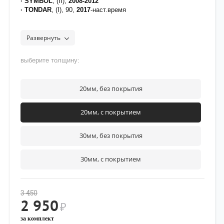
· SYMBOL
, (II),
2008-2012
· TONDAR
, (I), 90,
2017
-наст.время
[на проставки нанесено полимерное покрытие для
защиты от воздействия дорожных реагентов]
Развернуть
оригинальная резиновая прокладка в комплект не входит,
установлена с завода
выберите толщину:
при установке проставок 30мм и выше рекомендуется
устанавливать
удлинитель заднего амортизатора А389-30
20мм, без покрытия
20мм, с покрытием
30мм, без покрытия
30мм, с покрытием
3 450
2 950
₽
за комплект