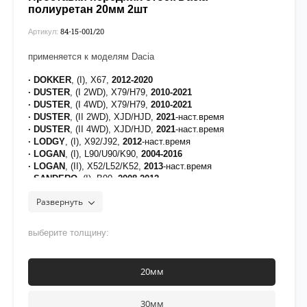
полиуретан 20мм 2шт
84-15-001/20
Артикул:
применяется к моделям Dacia
· DOKKER
, (I), X67,
2012-2020
· DUSTER
, (I 2WD), X79/H79,
2010-2021
· DUSTER
, (I 4WD), X79/H79,
2010-2021
· DUSTER
, (II 2WD), XJD/HJD,
2021
-наст.время
· DUSTER
, (II 4WD), XJD/HJD,
2021
-наст.время
· LODGY
, (I), X92/J92,
2012
-наст.время
· LOGAN
, (I), L90/U90/K90,
2004-2016
· LOGAN
, (II), X52/L52/K52,
2013
-наст.время
· SANDERO
, (I), B90,
2008-2012
· SANDERO
, (II), B52,
2013-2020
Развернуть
· SYMBOL
, (II),
2008-2012
рекомендуется нанести фиксатор
Felix
на верхнюю часть
выберите толщину:
резьбы крепежа
20мм
30мм