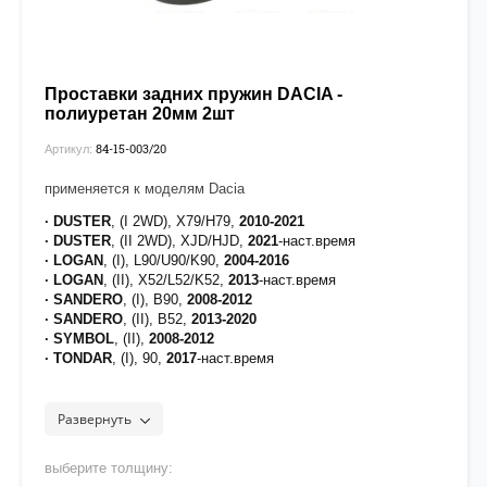
Проставки задних пружин DACIA -
полиуретан 20мм 2шт
84-15-003/20
Артикул:
применяется к моделям Dacia
· DUSTER
, (I 2WD), X79/H79,
2010-2021
· DUSTER
, (II 2WD), XJD/HJD,
2021
-наст.время
· LOGAN
, (I), L90/U90/K90,
2004-2016
· LOGAN
, (II), X52/L52/K52,
2013
-наст.время
· SANDERO
, (I), B90,
2008-2012
· SANDERO
, (II), B52,
2013-2020
· SYMBOL
, (II),
2008-2012
· TONDAR
, (I), 90,
2017
-наст.время
Развернуть
выберите толщину: