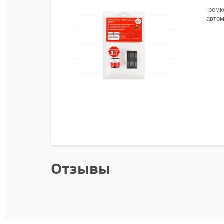
[ремк
автом
Отзывы