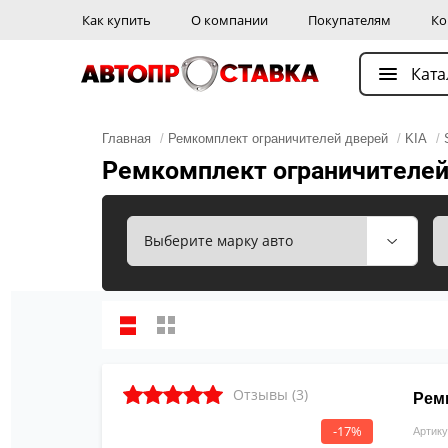
Как купить
О компании
Покупателям
Ко
Ката
Главная
/
Ремкомплект ограничителей дверей
/
KIA
/
Ремкомплект ограничителей 
Отзывы (3)
Ремк
-17%
Артику