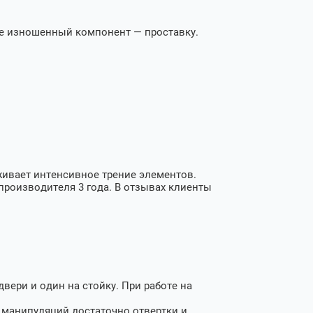
ее изношенный компонент — проставку.
живает интенсивное трение элементов.
производителя 3 года. В отзывах клиенты
вери и один на стойку. При работе на
х манипуляций достаточно отвертки и