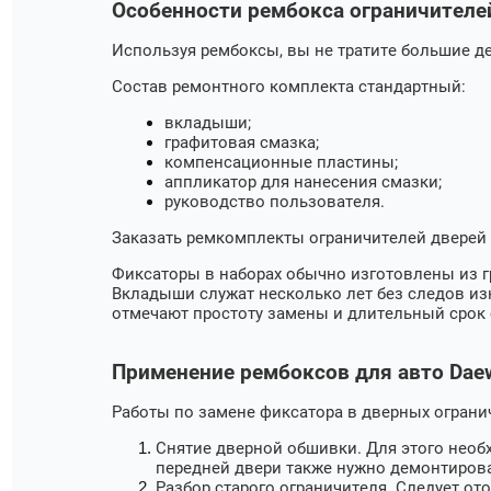
Особенности рембокса ограничителе
Используя рембоксы, вы не тратите большие д
Состав ремонтного комплекта стандартный:
вкладыши;
графитовая смазка;
компенсационные пластины;
аппликатор для нанесения смазки;
руководство пользователя.
Заказать ремкомплекты ограничителей дверей
Фиксаторы в наборах обычно изготовлены из г
Вкладыши служат несколько лет без следов изн
отмечают простоту замены и длительный срок 
Применение рембоксов для авто Dae
Работы по замене фиксатора в дверных ограни
Снятие дверной обшивки. Для этого необх
передней двери также нужно демонтиров
Разбор старого ограничителя. Следует от