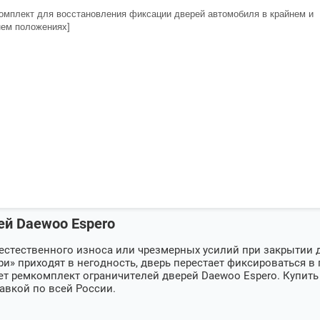
омплект для восстановления фиксации дверей автомобиля в крайнем и
ем положениях]
й Daewoo Espero
естественного износа или чрезмерных усилий при закрытии 
ари» приходят в негодность, дверь перестает фиксироваться
жет ремкомплект ограничителей дверей
Daewoo Espero
. Купит
авкой по всей России.