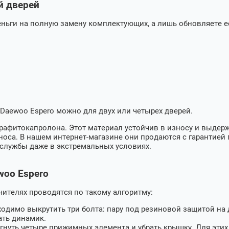
й дверей
еньги на полную замену комплектующих, а лишь обновляете 
Daewoo Espero
можно для двух или четырех дверей.
рафитокапролона. Этот материал устойчив в износу и выдер
оса. В нашем интернет-магазине они продаются с гарантией 
службы даже в экстремальных условиях.
woo Espero
чителях проводятся по такому алгоритму:
одимо выкрутить три болта: пару под резиновой защитой на д
ать динамик.
огнуть четыре прижимных элемента и убрать крышку. Для эти