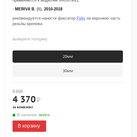
применяется к моделям VAUXHALL
· MERIVA B
, (II),
2010-2018
рекомендуется нанести фиксатор
Felix
на верхнюю часть
резьбы крепежа
выберите толщину:
20мм
30мм
5 300
4 370
₽
за комплект
В наличии:
много
В корзину