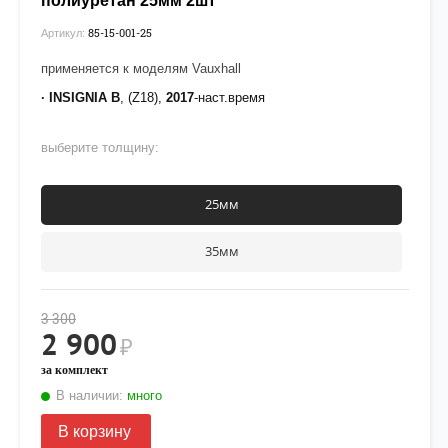
полиуретан 25мм 2шт
85-15-001-25
Артикул:
применяется к моделям Vauxhall
· INSIGNIA B
, (Z18),
2017
-наст.время
выберите толщину:
25мм
35мм
3 300
2 900
₽
за комплект
В наличии:
много
В корзину