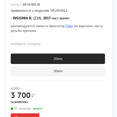
85-15-002-20
Артикул:
применяется к моделям VAUXHALL
·
INSIGNIA B
, (Z18),
2017
-наст.время
рекомендуется нанести фиксатор
Felix
на верхнюю часть
резьбы крепежа
выберите толщину:
20мм
30мм
4 250
3 700
₽
за комплект
В наличии:
много