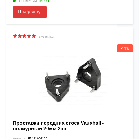
В наличии:
много
В корзину
Отзывы (4)
-11%
Проставки передних стоек Vauxhall -
полиуретан 20мм 2шт
85-15-005-20
Артикул: