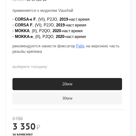
применяется к моделям Vauxhall
· CORSA-e F
, (VI), P2JO,
2019
-наст.время
· CORSA F
, (VI), P2JO,
2019
-наст.время
· MOKKA
, (II), P2QO,
2020
-наст.время
· MOKKA-e
, (II), P2QO,
2020
-наст.время
рекомендуется нанести фиксатор
Felix
на верхнюю часть
резьбы крепежа
выберите толщину:
20мм
30мм
3 750
3 350
₽
за комплект