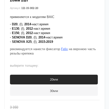
20мм 2шт
121-15-002-20
Артикул:
применяется к моделям BAIC
· D20
, (I),
2014
-наст.время
· E130
, (I),
2012
-наст.время
· E150
, (I),
2012
-наст.время
· SENOVA D20
, (I),
2014
-наст.время
· SENOVA X25
, (I),
2015-2019
рекомендуется нанести фиксатор
Felix
на верхнюю часть
резьбы крепежа
выберите толщину:
20мм
30мм
3 350