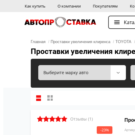
Как купить
О компании
Покупателям
Ко
Ката
Главная
/
Проставки увеличения клиренса
/
TOYOTA
Проставки увеличения клире
Отзывы (1)
Про
-23%
Артику