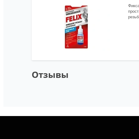
Фикса
прост
резьб
Отзывы