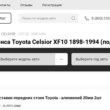
нтакты
Отзывы
Регистрация
лог
8 (800) 55
/
CELSIOR
/ (XF10), 1989-1994
нса Toyota Celsior XF10 1898-1994 (
ставки передних стоек Toyota - алюминий 20мм 2шт
01-P573-20М8
л: