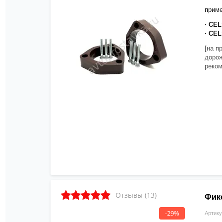
приме
· CEL
· CEL
[на п
дорож
реком
Отзывы (13)
Фик
-29%
Артику