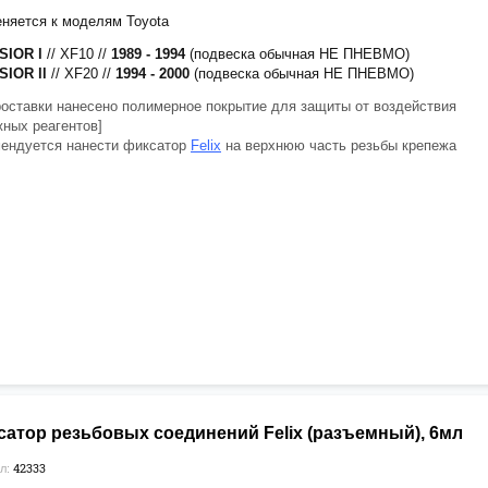
няется к моделям Toyota
SIOR l
// XF10 //
1989 - 1994
(подвеска обычная НЕ ПНЕВМО)
SIOR ll
// XF20 //
1994 - 2000
(подвеска обычная НЕ ПНЕВМО)
роставки нанесено полимерное покрытие для защиты от воздействия
ных реагентов]
ендуется нанести фиксатор
Felix
на верхнюю часть резьбы крепежа
сатор резьбовых соединений Felix (разъемный), 6мл
42333
л: