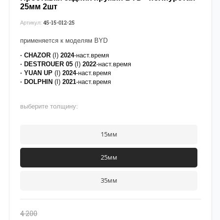
25мм 2шт
45-15-012-25
Артикул:
применяется к моделям BYD
· CHAZOR
(I)
2024
-наст.время
· DESTROUER 05
(I)
2022
-наст.время
· YUAN UP
(I)
2024
-наст.время
· DOLPHIN
(I)
2021
-наст.время
выберите толщину:
15мм
25мм
35мм
4 200