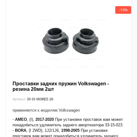
· SPACEFOX
, (5Z), 5Z6/5Z7,
2006-2014
-19%
· TIGUAN
, (I), 5N1/5N2,
2007-2016
· TOURAN
, (I), 1T1/1T2/1T3,
2003-2015
Не подходит для автомобилей с электронной регулировкой
амортизаторов.
[применяется для увеличения хода штока амортизатора,
устанавливается на оригинальные амортизаторы]
рекомендуется нанести фиксатор
Felix
на верхнюю часть
резьбы крепежа
Проставки задних пружин Volkswagen -
резина 20мм 2шт
33-15-003REZ-20
Артикул:
применяется к моделям Volkswagen
· AMEO
, (I),
2017-2020
При установке проставок вам может
понадобиться удлинитель заднего амортизатора 33-15-023.
· BORA
, (I 2WD), 1J2/1J6,
1998-2005
При установке
проставок вам может понадобиться удлинитель заднего