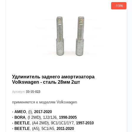
· UP!
, (121),
2011
-наст.время При установке проставок вам
-19%
может понадобиться удлинитель заднего амортизатора 33-
15-024.
Удлинитель заднего амортизатора
Volkswagen - сталь 28мм 2шт
33-15-023
Артикул:
применяется к моделям Volkswagen
· AMEO
, (I),
2017-2020
· BORA
, (I 2WD), 1J2/1J6,
1998-2005
· BEETLE
, (A4 2WD), 9C1/1C1/1Y7,
1997-2010
· BEETLE
, (A5), 5C1/A5,
2011-2020