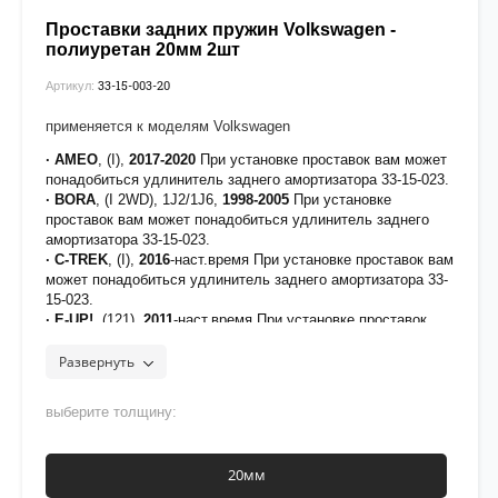
Проставки задних пружин Volkswagen -
полиуретан 20мм 2шт
33-15-003-20
Артикул:
применяется к моделям Volkswagen
· AMEO
, (I),
2017-2020
При установке проставок вам может
понадобиться удлинитель заднего амортизатора 33-15-023.
· BORA
, (I 2WD), 1J2/1J6,
1998-2005
При установке
проставок вам может понадобиться удлинитель заднего
амортизатора 33-15-023.
· C-TREK
, (I),
2016
-наст.время При установке проставок вам
может понадобиться удлинитель заднего амортизатора 33-
15-023.
· E-UP!
, (121),
2011
-наст.время При установке проставок
вам может понадобиться удлинитель заднего амортизатора
33-15-024.
Развернуть
· FOX
, (5Z), 5Z1/5Z3,
2003-2011
При установке проставок
вам может понадобиться удлинитель заднего амортизатора
выберите толщину:
33-15-023.
· GOLF
, (Mk4 2WD), 1J1/1J5,
1997-2006
Примечание: При
установке проставок вам может понадобиться удлинитель
20мм
заднего амортизатора 33-15-023.