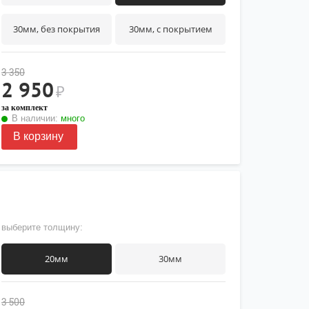
30мм, без покрытия
30мм, с покрытием
3 350
2 950
₽
за комплект
В наличии:
много
В корзину
выберите толщину:
20мм
30мм
3 500