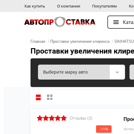
Как купить
О компании
Покупателям
Ко
Ката
Главная
/
Проставки увеличения клиренса
/
DAIHATSU
Проставки увеличения клире
Отзывы (3)
Про
-11%
Артику