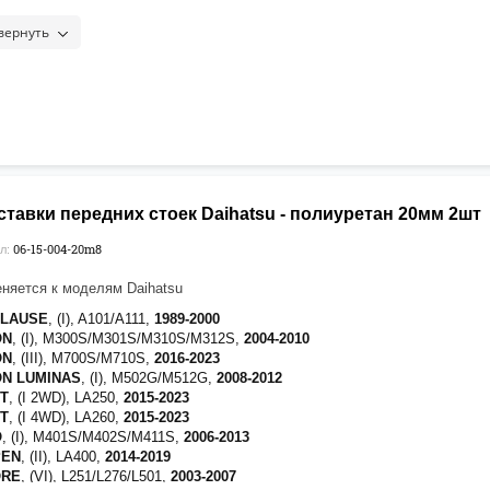
RA COCOA
, (I), L675,
2009-2018
RA TOCOT
, (I 2WD), LA550S,
2018-2023
вернуть
VE
, (IV 2WD), L175,
2006-2010
(возможно понадобится удлинитель
го амортизатора 06-15-017)
VE
, (V 2WD), LA100S,
2010-2014
(возможно понадобится удлинитель
го амортизатора 06-15-017)
VE
, (VI 2WD), LA150S,
2014
-наст.время
VE CANBUS
, (I 2WD), LA800S,
2016-2022
VE CONTE
, (I), L575S,
2008-2017
NTO
, (II 2WD), L375S,
2007-2013
NTO
, (III 2WD), LA600S,
2013-2019
тавки передних стоек Daihatsu - полиуретан 20мм 2шт
NTO EXE
, (I 2WD), L455S,
2009-2014
KE
, (I 2WD), LA700S,
2014-2022
06-15-004-20m8
л:
роставки нанесено полимерное покрытие для защиты от воздействия
няется к моделям Daihatsu
ных реагентов]
PLAUSE
, (I), A101/A111,
1989-2000
ON
, (I), M300S/M301S/M310S/M312S,
2004-2010
ON
, (III), M700S/M710S,
2016-2023
ON LUMINAS
, (I), M502G/M512G,
2008-2012
ST
, (I 2WD), LA250,
2015-2023
ST
, (I 4WD), LA260,
2015-2023
O
, (I), M401S/M402S/M411S,
2006-2013
PEN
, (II), LA400,
2014-2019
ORE
, (VI), L251/L276/L501,
2003-2007