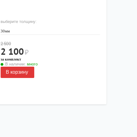
выберите толщину:
30мм
2 500
2 100
₽
за комплект
В наличии:
много
В корзину