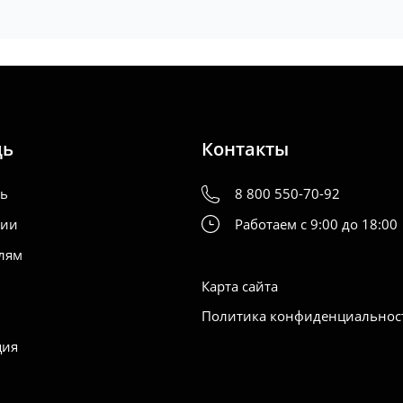
NTO
, (III 2WD), LA600S,
2013-2019
NTO EXE
, (I 2WD), L455S,
2009-2014
KE
, (I 2WD), LA700S,
2014-2022
щь
Контакты
ть
8 800 550-70-92
нии
Работаем с 9:00 до 18:00
лям
Карта сайта
Политика конфиденциальнос
ция