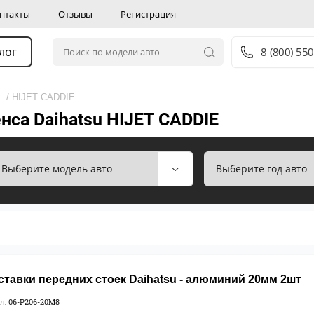
нтакты
Отзывы
Регистрация
лог
8 (800) 55
/ HIJET CADDIE
нса Daihatsu HIJET CADDIE
ставки передних стоек Daihatsu - алюминий 20мм 2шт
06-P206-20М8
л: