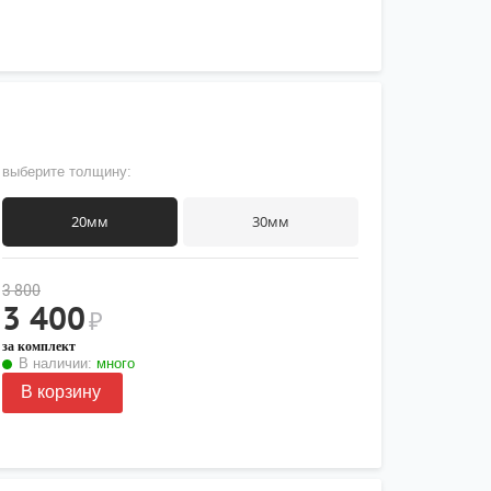
выберите толщину:
20мм
30мм
3 800
3 400
₽
за комплект
В наличии:
много
В корзину