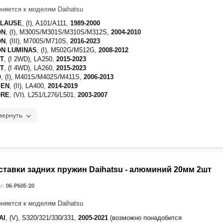
няется к моделям Daihatsu
PLAUSE
, (I), A101/A111,
1989-2000
ON
, (I), M300S/M301S/M310S/M312S,
2004-2010
ON
, (III), M700S/M710S,
2016-2023
ON LUMINAS
, (I), M502G/M512G,
2008-2012
ST
, (I 2WD), LA250,
2015-2023
ST
, (I 4WD), LA260,
2015-2023
O
, (I), M401S/M402S/M411S,
2006-2013
PEN
, (II), LA400,
2014-2019
ORE
, (VI), L251/L276/L501,
2003-2007
SE
, (I), L245S/L235,
2005-2011
ET CADDIE
, (I 2WD), LA700V,
2016-2021
вернуть
ET CADDIE
, (I 4WD), LA710V,
2016-2021
A
, (VII 2WD), L275S,
2006-2018
A
, (VII 4WD), L285S,
2006-2018
A E:S
, (I 2WD), LA300S,
2011-2017
A E:S
, (I 4WD), LA310S,
2011-2017
RA COCOA
, (I), L675/L685,
2009-2018
ставки задних пружин Daihatsu - алюминий 20мм 2шт
VE
, (II), L901,
1998-2002
VE
, (IV 2WD), L175,
2006-2010
06-P605-20
л:
VE
, (IV 4WD), L185,
2006-2010
VE
, (V 2WD), LA100S,
2010-2014
няется к моделям Daihatsu
VE
, (V 4WD), LA110S,
2010-2014
AI
, (V), S320/321/330/331,
2005-2021
(возможно понадобится
VE
, (VI 2WD), LA150S,
2014
-наст.время