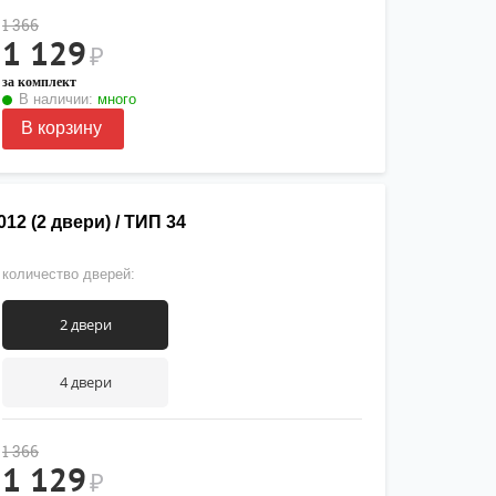
1 366
1 129
₽
за комплект
В наличии:
много
В корзину
2 (2 двери) / ТИП 34
количество дверей:
2 двери
4 двери
1 366
1 129
₽