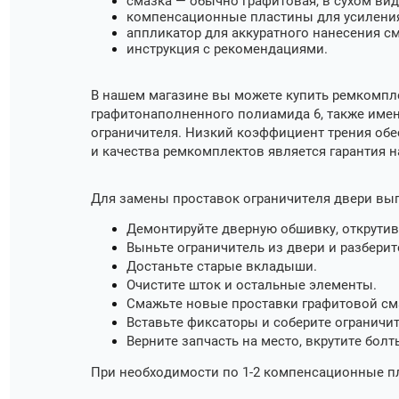
смазка — обычно графитовая, в сухом вид
компенсационные пластины для усиления
аппликатор для аккуратного нанесения см
инструкция с рекомендациями.
В нашем магазине вы можете купить ремкомпле
графитонаполненного полиамида 6, также име
ограничителя. Низкий коэффициент трения об
и качества ремкомплектов является гарантия н
Для замены проставок ограничителя двери вып
Демонтируйте дверную обшивку, открутив 
Выньте ограничитель из двери и разберите
Достаньте старые вкладыши.
Очистите шток и остальные элементы.
Смажьте новые проставки графитовой сма
Вставьте фиксаторы и соберите ограничи
Верните запчасть на место, вкрутите бол
При необходимости по 1-2 компенсационные п