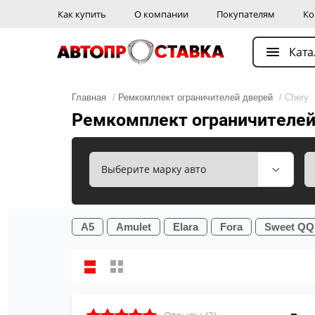
Как купить
О компании
Покупателям
Ко
Ката
Главная
/
Ремкомплект ограничителей дверей
/ Chery
Ремкомплект ограничителей
A5
Amulet
Elara
Fora
Sweet QQ