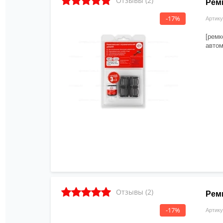
Отзывы (2)
Ремк
-17%
Артику
[ремк
автом
Отзывы (2)
Ремк
-17%
Артику