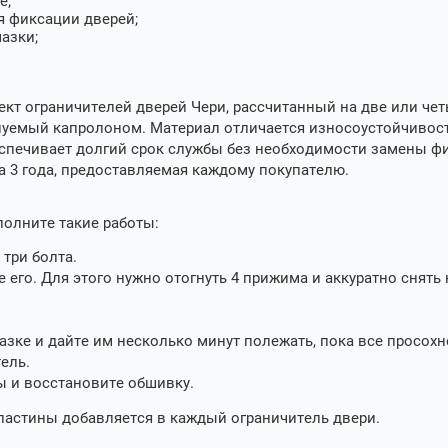
е;
 фиксации дверей;
азки;
кт ограничителей дверей Чери, рассчитанный на две или че
нуемый капролоном. Материал отличается износоустойчивост
еспечивает долгий срок службы без необходимости замены ф
а 3 года, предоставляемая каждому покупателю.
олните такие работы:
три болта.
 его. Для этого нужно отогнуть 4 прижима и аккуратно снять
зке и дайте им несколько минут полежать, пока все просохн
тель.
ты и восстановите обшивку.
ластины добавляется в каждый ограничитель двери.