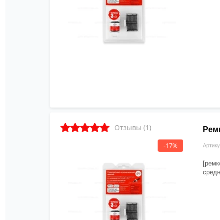
Отзывы (1)
Ремк
-17%
Артику
[ремк
средн