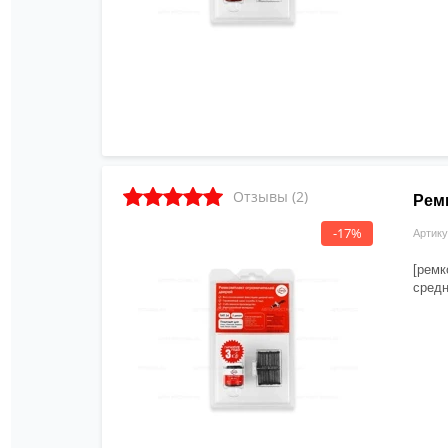
Отзывы (2)
Ремк
-17%
Артику
[ремк
средн