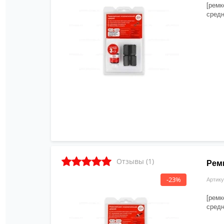
[ремк
средн
Отзывы (1)
Ремк
-23%
Артику
[ремк
средн