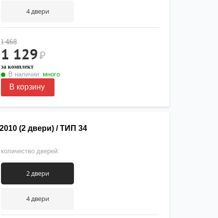
4 двери
1 468
1 129
₽
за комплект
В наличии:
много
В корзину
10 (2 двери) / ТИП 34
количество дверей:
2 двери
4 двери