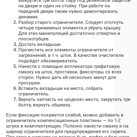
выкрутить три болта: пару под резиновой защитой
на двери и один на стойку. При работе на
передней двери также нужно демонтировать
динамик.
Разбор старого ограничителя. Следует отогнуть
четыре прижимных элемента и убрать крышку.
Для этих манипуляций достаточно отвертки и
плоскогубцев.
Достать вкладыши.
Прочистить все элементы ограничителя от
загрязнений, в т.ч. шток. В качестве очистителя
подойдет обезжириватель.
Нанести с помощью аппликатора графитовую
смазку на шток, проставки, фиксаторы со всех
сторон. Нужно дать ей несколько минут для
просушки.
Вставить вкладыши на место, собрать
ограничитель.
Вернуть запчасть на «родное» место, закрутить три
болта, вернуть обшивку.
Если фиксация покажется слабой, можно добавить в
ограничитель компенсационные пластины — по 1-2
штуки в комплектующую. Полезно нанести смазку и на
шарнир ограничителя для предупреждения его скрипа.
При этом в шарнире не должно быть люфта и большого