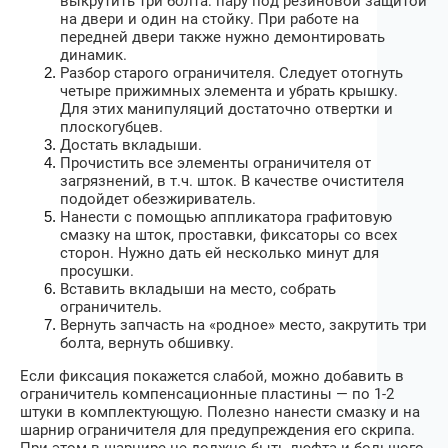
выкрутить три болта: пару под резиновой защитой
на двери и один на стойку. При работе на
передней двери также нужно демонтировать
динамик.
Разбор старого ограничителя. Следует отогнуть
четыре прижимных элемента и убрать крышку.
Для этих манипуляций достаточно отвертки и
плоскогубцев.
Достать вкладыши.
Прочистить все элементы ограничителя от
загрязнений, в т.ч. шток. В качестве очистителя
подойдет обезжириватель.
Нанести с помощью аппликатора графитовую
смазку на шток, проставки, фиксаторы со всех
сторон. Нужно дать ей несколько минут для
просушки.
Вставить вкладыши на место, собрать
ограничитель.
Вернуть запчасть на «родное» место, закрутить три
болта, вернуть обшивку.
Если фиксация покажется слабой, можно добавить в
ограничитель компенсационные пластины — по 1-2
штуки в комплектующую. Полезно нанести смазку и на
шарнир ограничителя для предупреждения его скрипа.
При этом в шарнире не должно быть люфта и большого