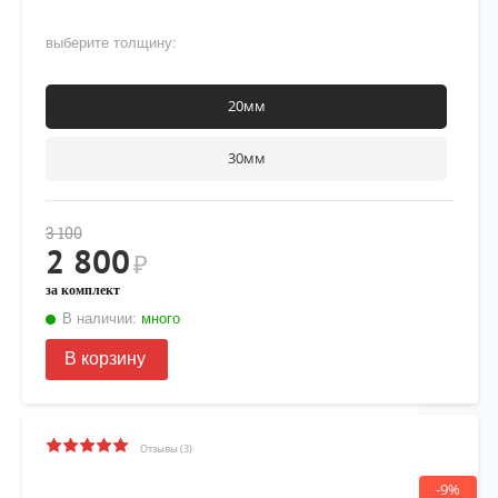
выберите толщину:
20мм
30мм
3 100
2 800
₽
за комплект
В наличии:
много
В корзину
Отзывы (3)
-9%