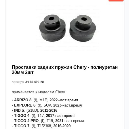
Проставки задних пружин Chery - полиуретан
20мм 2шт
34-15-019-20
Артикул:
применяется к моделям Chery
· ARRIZO 8,
(I), M1E,
2022
-наст.время
· EXPLORE 6
, (I), SUV,
2023
-наст.время
· INDIS
, (S18D),
2011-2016
· TIGGO 4
, (I), T17,
2017-
наст.время
· TIGGO 4 PRO
, (I), T19,
2021
-наст.время
· TIGGO 7
, (I), T15/J68,
2016-2020