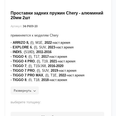
Проставки задних пружин Chery - алюминий
20мм 2шт
34-P659-20
Артикул:
применяется к моделям Chery
· ARRIZO 8,
(I), M1E,
2022
-наст.время
· EXPLORE 6
, (I), SUV,
2023
-наст.время
· INDIS
, (S18D),
2011-2016
· TIGGO 4
, (I), T17,
2017-
наст.время
· TIGGO 4 PRO
, (I), T19,
2021
-наст.время
· TIGGO 7
, (I), T15/J68,
2016-2020
· TIGGO 7 PRO
, (I), SUV,
2019
-наст.время
· TIGGO 7 PRO MAX
, (I), T1E,
2022
-наст.время
· TIGGO 8
, (I), T18,
2018
-наст.время
· TIGGO 8 PRO
, (I), SUV,
2021
-наст.время
·
TIGGO 8 PLUS
, (I), T1A/T1D,
2020
-наст.время
Развернуть
· TIGGO 8 PRO MAX
, (I), SUV,
2021
-наст.время
· TIGGO 9
, (I), T26,
2023
-наст.время
выберите толщину:
[на проставки нанесено полимерное покрытие для
защиты от воздействия дорожных реагентов]