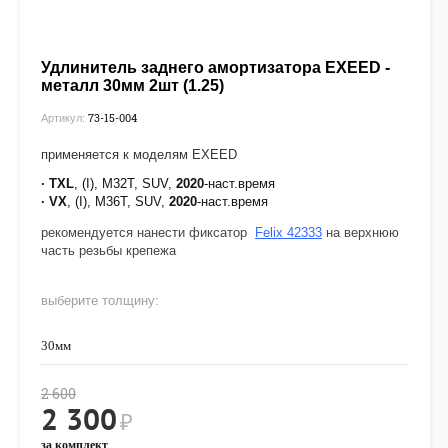
Удлинитель заднего амортизатора EXEED -
металл 30мм 2шт (1.25)
73-15-004
Артикул:
применяется к моделям EXEED
· TXL
, (I), M32T, SUV,
2020
-наст.время
· VX
, (I), M36T, SUV,
2020
-наст.время
рекомендуется нанести фиксатор
Felix 42333
на верхнюю
часть резьбы крепежа
выберите толщину:
30мм
2 600
2 300
₽
за комплект