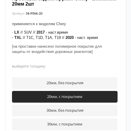
20мм 2шт
34-P566-20
Артикул:
применяется к моделям Chery
·
LX
// SUV //
2017
- наст.время
· TXL
// T1C, T1D, T1A, T19 //
2020
- наст. время
[на проставки нанесено полимерное покрытие для
защиты от воздействия дорожных реагентов]
выберите толщину:
20мм, без покрытия
20мм, с покрытием
30мм, без покрытия
30мм, с покрытием