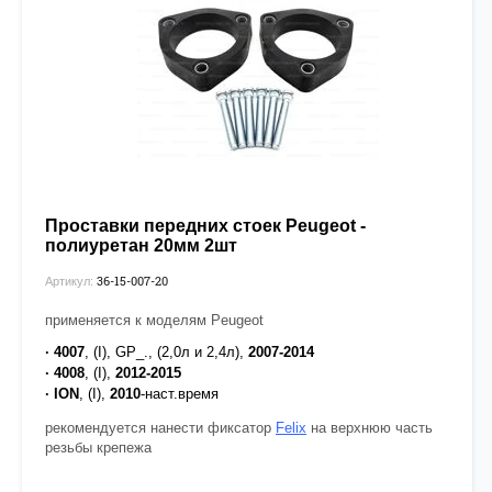
Проставки передних стоек Peugeot -
полиуретан 20мм 2шт
36-15-007-20
Артикул:
применяется к моделям Peugeot
· 4007
, (I), GP_., (2,0л и 2,4л),
2007-2014
· 4008
, (I),
2012-2015
· ION
, (I),
2010
-наст.время
рекомендуется нанести фиксатор
Felix
на верхнюю часть
резьбы крепежа