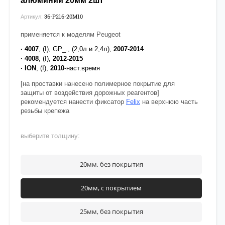
алюминий 20мм 2шт
36-P216-20М10
Артикул:
применяется к моделям Peugeot
· 4007
, (I), GP_., (2,0л и 2,4л),
2007-2014
· 4008
, (I),
2012-2015
· ION
, (I),
2010
-наст.время
[на проставки нанесено полимерное покрытие для
защиты от воздействия дорожных реагентов]
рекомендуется нанести фиксатор
Felix
на верхнюю часть
резьбы крепежа
выберите толщину:
20мм, без покрытия
20мм, с покрытием
25мм, без покрытия