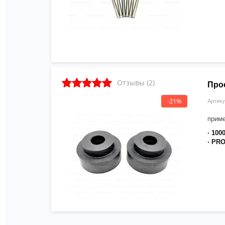
Отзывы (2)
Про
-21%
Артику
прим
· 100
· PR