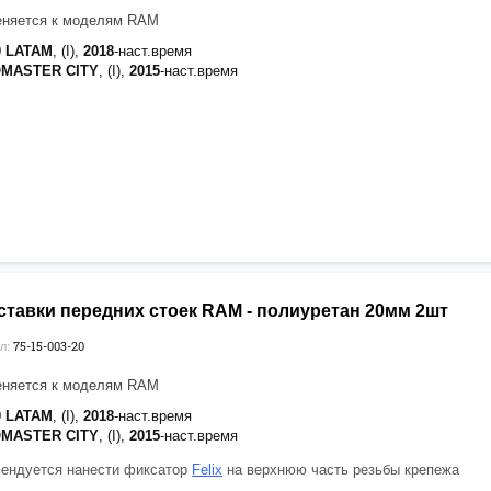
еняется к моделям RAM
0 LATAM
, (I),
2018
-наст.время
OMASTER CITY
, (I),
2015
-наст.время
ставки передних стоек RAM - полиуретан 20мм 2шт
75-15-003-20
л:
еняется к моделям RAM
0 LATAM
, (I),
2018
-наст.время
OMASTER CITY
, (I),
2015
-наст.время
ендуется нанести фиксатор
Felix
на верхнюю часть резьбы крепежа