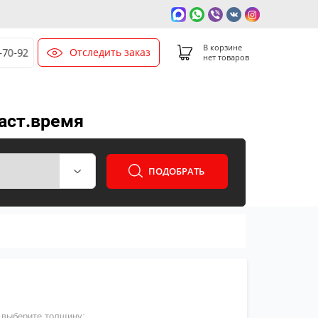
В корзине
Отследить заказ
0-70-92
нет товаров
наст.время
ПОДОБРАТЬ
выберите толщину: