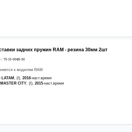
ставки задних пружин RAM - резина 30мм 2шт
75-15-004R-30
л:
еняется к моделям RAM
0 LATAM
, (I),
2018
-наст.время
OMASTER CITY
, (I),
2015
-наст.время