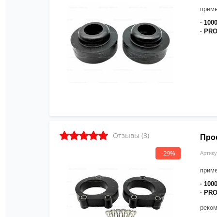
прим
· 100
· PR
Отзывы (3)
Про
-29%
Артику
прим
· 100
· PR
реком