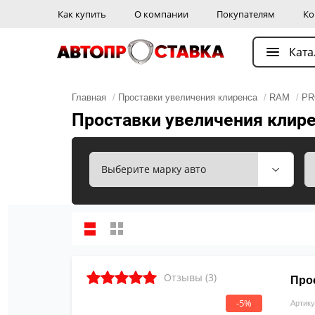
Как купить
О компании
Покупателям
Ко
Ката
Главная
/
Проставки увеличения клиренса
/
RAM
/
PR
Проставки увеличения клире
Отзывы (3)
Про
-5%
Артику