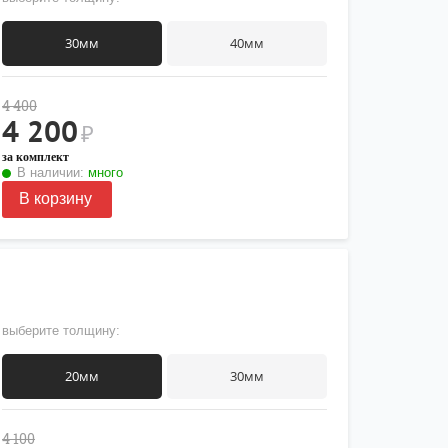
30мм
40мм
4 400
4 200
₽
за комплект
В наличии:
много
В корзину
выберите толщину:
20мм
30мм
4 100