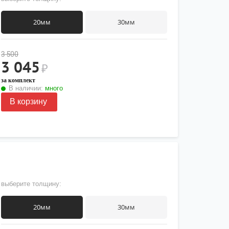
20мм
30мм
3 500
3 045
₽
за комплект
В наличии:
много
В корзину
выберите толщину:
20мм
30мм