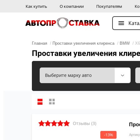
Как купить
О компании
Покупателям
Ко
Ката
Главная
/
Проставки увеличения клиренса
/
BMW
/ X
Проставки увеличения клир
Отзывы (3)
Про
-13%
Артику