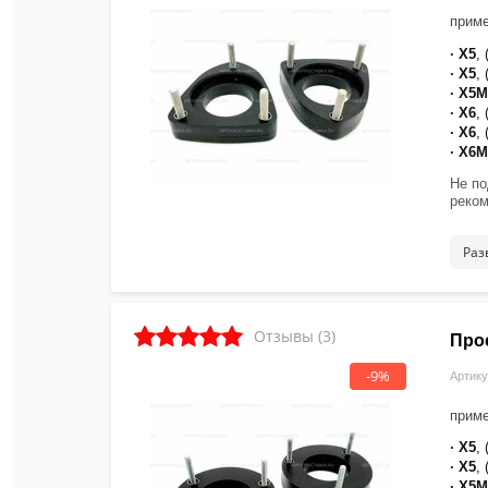
прим
· X5
,
· X5
, 
· X5M
· X6
, 
· X6
, 
· X6M
Не по
реком
Раз
Отзывы (3)
Про
-9%
Артику
прим
· X5
,
· X5
,
· X5M