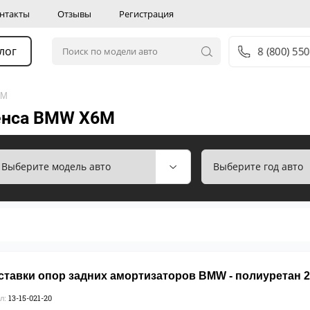
нтакты
Отзывы
Регистрация
лог
8 (800) 550
6M
енса BMW X6M
ставки опор задних амортизаторов BMW - полиуретан 
13-15-021-20
л: