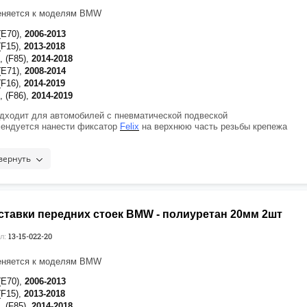
еняется к моделям BMW
 (E70),
2006-2013
(F15),
2013-2018
, (F85),
2014-2018
(E71),
2008-2014
(F16),
2014-2019
, (F86),
2014-2019
дходит для автомобилей с пневматической подвеской
ендуется нанести фиксатор
Felix
на верхнюю часть резьбы крепежа
вернуть
ставки передних стоек BMW - полиуретан 20мм 2шт
13-15-022-20
л:
еняется к моделям BMW
 (E70),
2006-2013
 (F15),
2013-2018
, (F85),
2014-2018