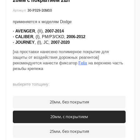
20мм с покрытием 2шт
30-P329-20М10
Артикул:
применяется к моделям Dodge
· AVENGER
, (II),
2007-2014
· CALIBER
, (I), PM/P3/CKD,
2006-2012
· JOURNEY
, (I), JC,
2007-2020
[на проставки нанесено полимерное покрытие для
защиты от воздействия дорожных реагентов]
рекомендуется нанести фиксатор
Felix
на верхнюю часть
резьбы крепежа
выберите толщину:
20мм, без покрытия
20мм, с покрытием
25мм, без покрытия