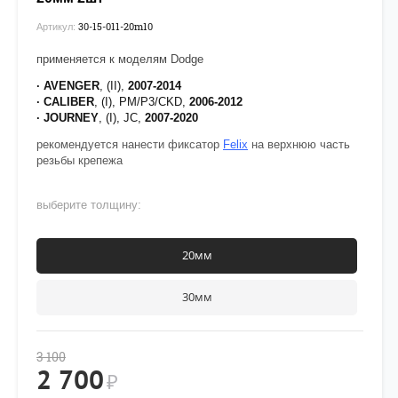
30-15-011-20m10
Артикул:
применяется к моделям Dodge
· AVENGER
, (II),
2007-2014
· CALIBER
, (I), PM/P3/CKD,
2006-2012
· JOURNEY
, (I), JC,
2007-2020
рекомендуется нанести фиксатор
Felix
на верхнюю часть
резьбы крепежа
выберите толщину:
20мм
30мм
3 100
2 700
₽