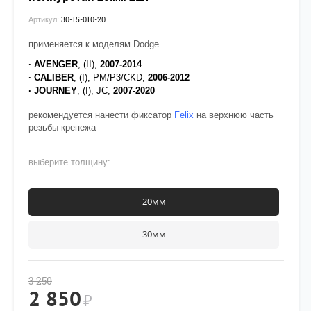
30-15-010-20
Артикул:
применяется к моделям Dodge
· AVENGER
, (II),
2007-2014
· CALIBER
, (I), PM/P3/CKD,
2006-2012
· JOURNEY
, (I), JC,
2007-2020
рекомендуется нанести фиксатор
Felix
на верхнюю часть
резьбы крепежа
выберите толщину:
20мм
30мм
3 250
2 850
₽