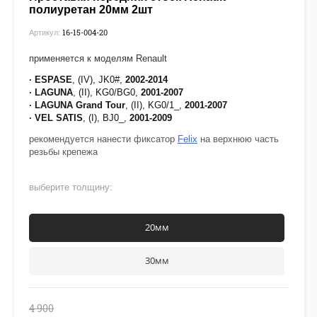
полиуретан 20мм 2шт
16-15-004-20
Артикул:
применяется к моделям Renault
· ESPASE
, (IV), JK0#,
2002-2014
· LAGUNA
, (II), KG0/BG0,
2001-2007
· LAGUNA
Grand Tour
, (II),
KG0/1_,
2001-2007
· VEL SATIS
, (I), BJ0_,
2001-2009
рекомендуется нанести фиксатор
Felix
на верхнюю часть
резьбы крепежа
выберите толщину:
20мм
30мм
4 900