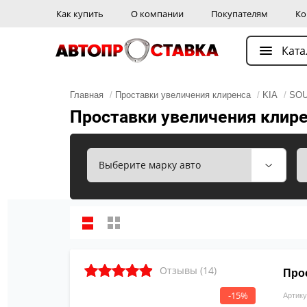
Как купить
О компании
Покупателям
Ко
Ката
Главная
/
Проставки увеличения клиренса
/
KIA
/
SO
Проставки увеличения клирен
Отзывы (14)
Про
-15%
Артику