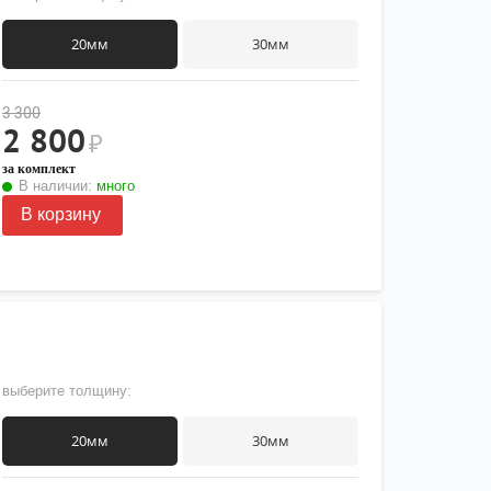
20мм
30мм
3 300
2 800
₽
за комплект
В наличии:
много
В корзину
выберите толщину:
20мм
30мм