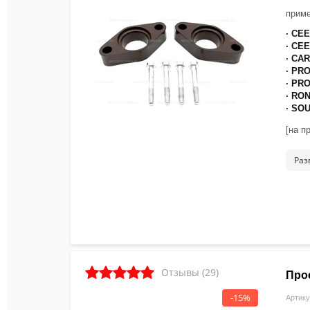
приме
· CE
· CE
· CA
· PR
· PR
· RO
· SO
[на п
дорож
реком
Раз
креп
Отзывы (29)
Про
-15%
Артику