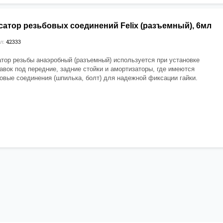
итель заднего 17-15-026.
NDO
, (IV), A4,
2013-2019
LUTO
, (I),
2018
-наст.время
сатор резьбовых соединений Felix (разъемный), 6мл
UL
, (I), AM,
2008-2014
UL
, (II), B2,
2013-2019
При установке проставок вам понадобится
42333
л:
итель заднего амортизатора 17-15-030.
NGA
, (I), YN,
2009-2017
тор резьбы анаэробный (разъемный) используется при установке
авок под передние, задние стойки и амортизаторы, где имеются
овые соединения (шпилька, болт) для надежной фиксации гайки.