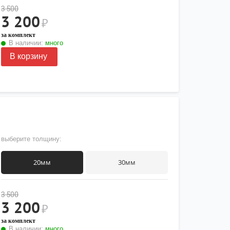
3 500
3 200
₽
за комплект
В наличии:
много
В корзину
выберите толщину:
20мм
30мм
3 500
3 200
₽
за комплект
В наличии:
много