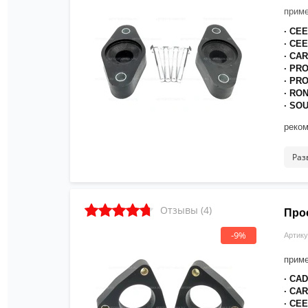
приме
· CE
· CE
· CA
· PR
· PR
· RO
· SO
реком
креп
Раз
Отзывы (4)
Прос
-9%
Артику
приме
· CA
· CA
· CE