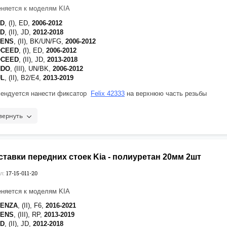
няется к моделям KIA
ED
, (I), ED,
2006-2012
ED
, (II), JD,
2012-2018
RENS
, (II), BK/UN/FG,
2006-2012
OCEED
, (I), ED,
2006-2012
OCEED
, (II), JD,
2013-2018
NDO
, (III), UN/BK,
2006-2012
UL
, (II), B2/E4,
2013-2019
ендуется нанести фиксатор
Felix 42333
на верхнюю часть резьбы
ежа
вернуть
тавки передних стоек Kia - полиуретан 20мм 2шт
17-15-011-20
л:
няется к моделям KIA
DENZA
, (II), F6,
2016-2021
RENS
, (III), RP,
2013-2019
ED
, (II), JD,
2012-2018