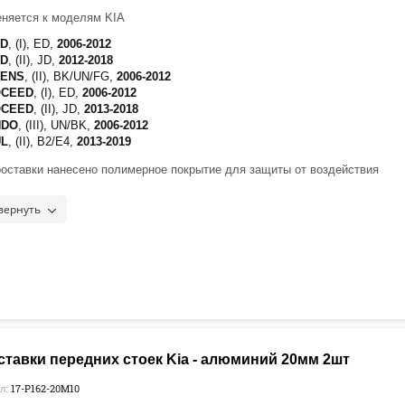
няется к моделям KIA
ED
, (I), ED,
2006-2012
ED
, (II), JD,
2012-2018
RENS
, (II), BK/UN/FG,
2006-2012
OCEED
, (I), ED,
2006-2012
OCEED
, (II), JD,
2013-2018
NDO
, (III), UN/BK,
2006-2012
UL
, (II), B2/E4,
2013-2019
роставки нанесено полимерное покрытие для защиты от воздействия
ных реагентов]
ендуется нанести фиксатор
Felix 42333
на верхнюю часть резьбы
вернуть
ежа
ставки передних стоек Kia - алюминий 20мм 2шт
17-P162-20М10
л: