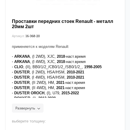
Проставки передних стоек Renault - металл
20мм 2шт
16-368-20
Артикул:
применяется к моделям Renault
· ARKANA
, (I 2WD), XJC,
2018
-наст.время
· ARKANA
, (I 4WD), XJC,
2018
-наст.время
· CLIO
, (II), BB0/1/2_/CB0/1/2_/SB0/1/2_,
1998-2005
· DUSTER
, (I 2WD), HSA/HSM,
2010-2021
· DUSTER
, (I 4WD), HSA/HSM,
2010-2021
· DUSTER
, (II 2WD), HM,
2021
-наст.время
· DUSTER
, (II 4WD), HM,
2021
-наст.время
· DUSTER OROCH
, (I), U79,
2015-2022
· DOKKER
, (I),
2012-2020
· KANGOO
, (I), KC0/1_,
1997-2009
Развернуть
· KANGOO EXPRESS
, (I) FC0/1_,
1997-2009
· KAPTUR
, (I 2WD), H5_,
2016
-наст.время
· KAPTUR
, (I 4WD), H5_,
2016
-наст.время
выберите толщину:
· LOGAN
, (I), LS_/KS_,
2004-2016
· LOGAN
, (II), L8_/K8_,
2013
-наст.время