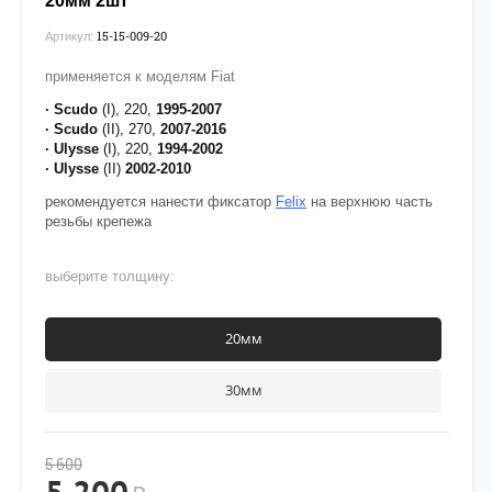
20мм 2шт
15-15-009-20
Артикул:
применяется к моделям Fiat
· Scudo
(I), 220,
1995-2007
· Scudo
(II), 270,
2007-2016
· Ulysse
(I), 220,
1994-2002
· Ulysse
(II)
2002-2010
рекомендуется нанести фиксатор
Felix
на верхнюю часть
резьбы крепежа
выберите толщину:
20мм
30мм
5 600
5 200