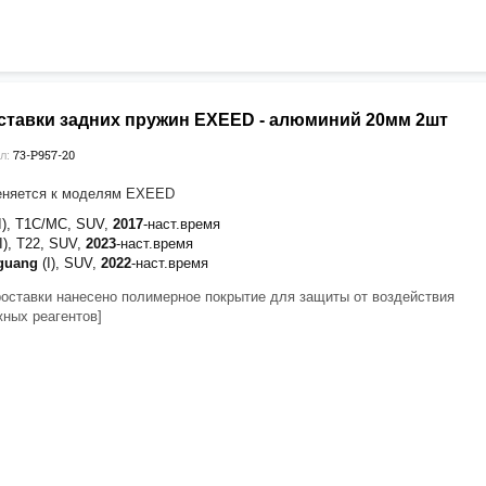
ставки задних пружин EXEED - алюминий 20мм 2шт
73-P957-20
л:
еняется к моделям EXEED
(I), T1C/MC, SUV,
2017
-наст.время
(I), T22, SUV,
2023
-наст.время
guang
(I), SUV,
2022
-наст.время
роставки нанесено полимерное покрытие для защиты от воздействия
ных реагентов]