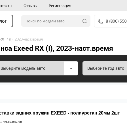
нтакты
Отзывы
Регистрация
лог
8 (800) 55
RX
/ (I), 2023-наст.время
са Exeed RX (I), 2023-наст.время
ставки задних пружин EXEED - полиуретан 20мм 2шт
73-15-002-20
л: