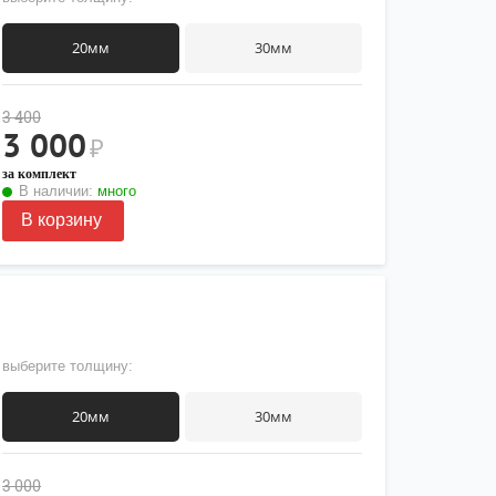
20мм
30мм
3 400
3 000
₽
за комплект
В наличии:
много
В корзину
выберите толщину:
20мм
30мм
3 000