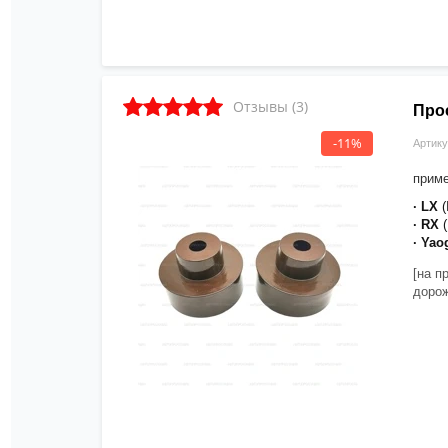
Отзывы (3)
Про
-11%
Артику
прим
· LX
· RX
· Yao
[на п
дорож