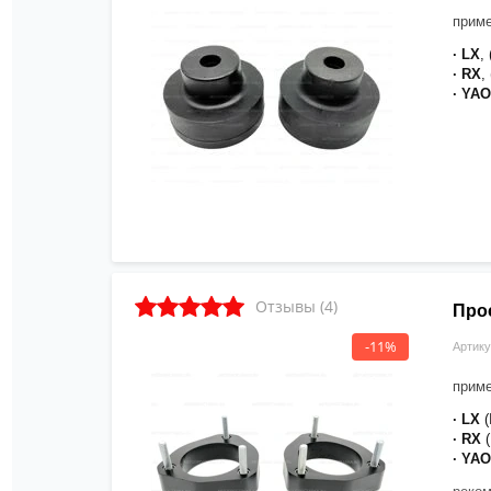
приме
· LX
,
· RX
,
·
YA
Отзывы (4)
Про
-11%
Артику
приме
· LX
(
· RX
(
· YA