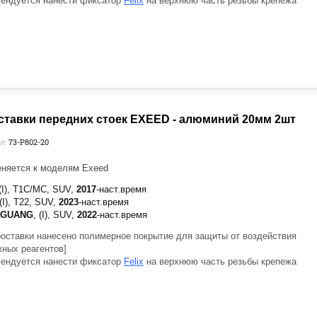
ендуется нанести фиксатор
Felix
на верхнюю часть резьбы крепежа
ставки передних стоек EXEED - алюминий 20мм 2шт
73-P802-20
л:
няется к моделям Exeed
 (I), T1C/MC, SUV,
2017
-наст.время
 (I), T22, SUV,
2023
-наст.время
OGUANG
, (I), SUV,
2022
-наст.время
роставки нанесено полимерное покрытие для защиты от воздействия
ных реагентов]
ендуется нанести фиксатор
Felix
на верхнюю часть резьбы крепежа