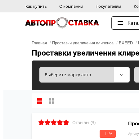
Как купить
О компании
Покупателям
Ко
Ката
Главная
/
Проставки увеличения клиренса
/
EXEED
/
Проставки увеличения клирен
Отзывы (3)
Про
-11%
Артику