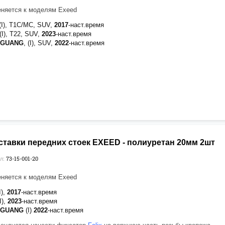
няется к моделям Exeed
 (I), T1C/MC, SUV,
2017
-наст.время
 (I), T22, SUV,
2023
-наст.время
OGUANG
, (I), SUV,
2022
-наст.время
ставки передних стоек EXEED - полиуретан 20мм 2шт
73-15-001-20
л:
няется к моделям Exeed
I),
2017
-наст.время
I),
2023
-наст.время
OGUANG
(I)
2022
-наст.время