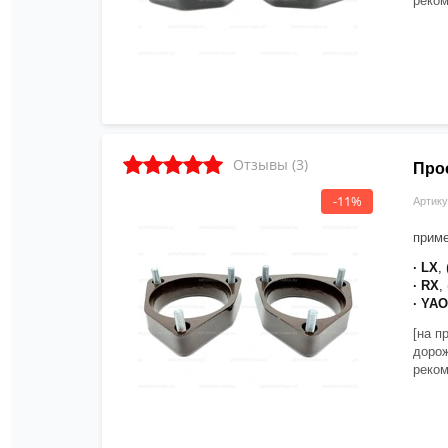
реком
Отзывы (3)
Про
-11%
Артику
приме
· LX
,
· RX
,
· YA
[на п
дорож
реком