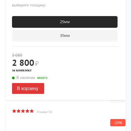
выберите толщину:
25мм
35мм
3 080
2 800
₽
за комплект
В наличии:
много
В корзину
Отзывы (13)
-29%