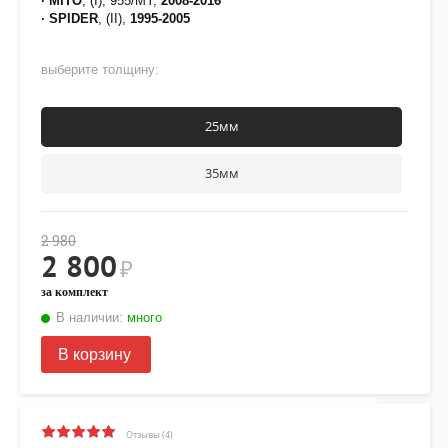
· MITO
, (I), 955/MY,
2008-2016
· SPIDER
, (II),
1995-2005
выберите толщину:
25мм
35мм
2 980
2 800
₽
за комплект
В наличии:
много
В корзину
Отзывы (4)