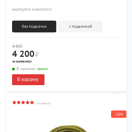
выберите комплект:
без подкачки
с подкачкой
4 400
4 200
₽
за комплект
В наличии:
много
В корзину
Отзывы (5)
-23%