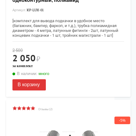
одноконтурный, полиамид
KP-LUX-01
Артикул:
[комплект для вывода подкачки в удобное место
(багажник, бампер, фаркоп, и т.д.), т
рубка полиамидная
диаметром - 4 метра, латунные фитинги - 2шт, латунный
концевик подкачки - 1 шт, тройник магистрали - 1 шт]
2 500
2 050
₽
за комплект
В наличии:
много
В корзину
Отзывы (2)
-5%