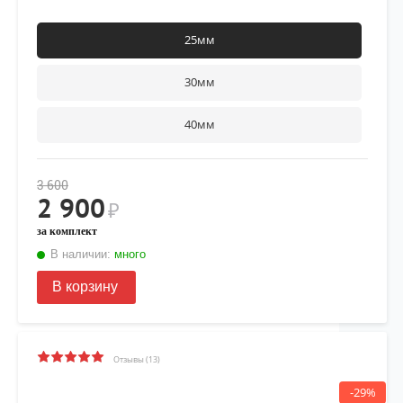
25мм
30мм
40мм
3 600
2 900
₽
за комплект
В наличии:
много
В корзину
Отзывы (13)
-29%