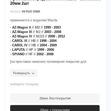
20мм 2шт
04-P625-20М8
Артикул:
применяется к моделям Mazda
· AZ-Wagon ll
// MD //
1999 - 2003
· AZ-Wagon lll
// MJ //
2003 - 2008
· AZ-Wagon IV
// MJ23 //
2008 - 2012
· CAROL lll
// HB //
1998 - 2004
· CAROL IV
// HB //
2004 - 2009
· LAPUTA
// HP //
1999 - 2006
· SPIANO
// HF //
2002 - 2008
[на проставки нанесено полимерное покрытие для
защиты от воздействия дорожных реагентов]
рекомендуется нанести фиксатор
Felix
на верхнюю часть
Развернуть
резьбы крепежа
выберите толщину:
20мм, без покрытия
20мм, с покрытием