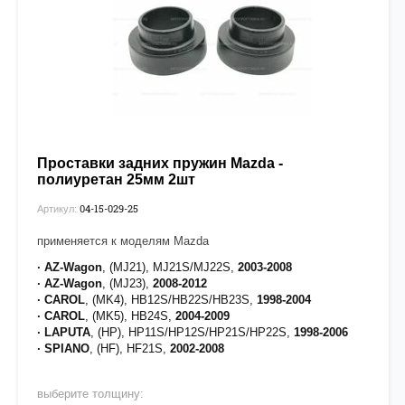
Проставки задних пружин Mazda -
полиуретан 25мм 2шт
04-15-029-25
Артикул:
применяется к моделям Mazda
· AZ-Wagon
, (MJ21), MJ21S/MJ22S,
2003-2008
· AZ-Wagon
, (MJ23),
2008-2012
· CAROL
, (MK4), HB12S/HB22S/HB23S,
1998-2004
· CAROL
, (MK5), HB24S,
2004-2009
· LAPUTA
, (HP), HP11S/HP12S/HP21S/HP22S,
1998-2006
· SPIANO
, (HF), HF21S,
2002-2008
выберите толщину: