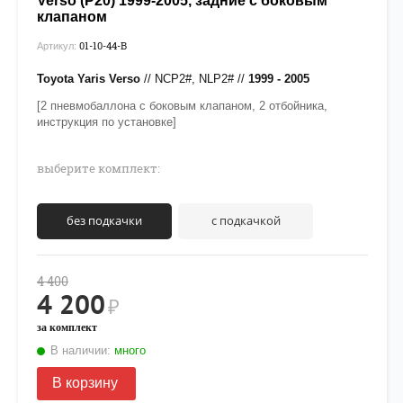
Verso (P20) 1999-2005, задние с боковым
клапаном
01-10-44-B
Артикул:
Toyota Yaris Verso
// NCP2#, NLP2# //
1999 - 2005
[2 пневмобаллона с боковым клапаном, 2 отбойника,
инструкция по установке]
выберите комплект:
без подкачки
с подкачкой
4 400
4 200
₽
за комплект
В наличии:
много
В корзину