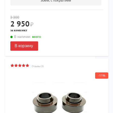
30мм, с покрытием
3 300
2 950
₽
за комплект
В наличии:
много
В корзину
Отзывы (3)
-11%