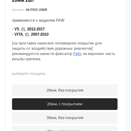
20мм 2шт
44-P503-20М8
Артикул:
применяется к моделям FAW
· V5
, (I),
2012-2017
· VITA
, (I),
2007-2010
[на проставки нанесено полимерное покрытие для
защиты от воздействия дорожных реагентов]
рекомендуется нанести фиксатор
Felix
на верхнюю часть
резьбы крепежа
выберите толщину:
20мм, без покрытия
20мм, с покрытием
30мм, без покрытия