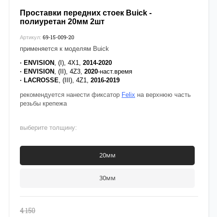
Проставки передних стоек Buick -
полиуретан 20мм 2шт
69-15-009-20
Артикул:
применяется к моделям Buick
·
ENVISION
, (I), 4X1,
2014-2020
·
ENVISION
, (II), 4Z3,
2020
-наст.время
·
LACROSSE
, (III), 4Z1,
2016-2019
рекомендуется нанести фиксатор
Felix
на верхнюю часть
резьбы крепежа
выберите толщину:
20мм
30мм
4 150